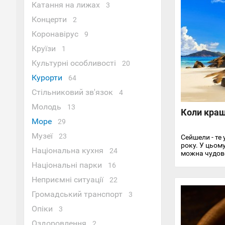
Катання на лижах
3
Концерти
2
Коронавірус
9
Круїзи
1
Культурні особливості
20
Курорти
64
Стільниковий зв'язок
4
Молодь
13
Коли кращ
Море
29
Музеї
23
Сейшели - те 
року. У цьом
Національна кухня
24
можна чудово
пейзажами, п
Національні парки
16
Неприємні ситуації
22
Громадський транспорт
3
Опіки
3
Оздоровлення
2