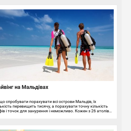
йвінг на Мальдівах
що спробувати порахувати всі острови Мальдів, їх
лькість перевищить тисячу, а порахувати точну кількість
фів і точок для занурення і неможливо. Кожен з 26 атолів
опонує чудові умови для всіх видів підводного плавання.
чний дайвінг, підводна зйомка, занурення на велику
ибину, дайвінг з черепахами, схилами і навіть акулами –
ь неповний перелік того, чим можна зайнятися на