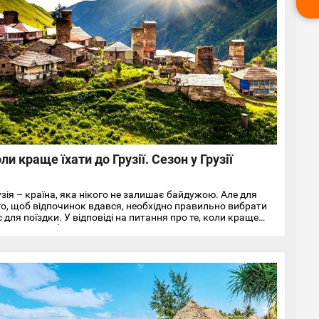
ли краще їхати до Грузії. Сезон у Грузії
узія – країна, яка нікого не залишає байдужою. Але для
го, щоб відпочинок вдався, необхідно правильно вибрати
 для поїздки. У відповіді на питання про те, коли краще
ти до Грузії, багато залежить від цілей туристів.