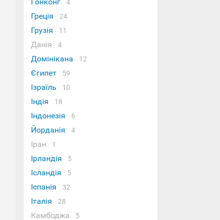
Гонконг
4
Греція
24
Грузія
11
Данія
4
Домінікана
12
Єгипет
59
Ізраїль
10
Індія
18
Індонезія
6
Йорданія
4
Іран
1
Ірландія
5
Ісландія
5
Іспанія
32
Італія
28
Камбоджа
5