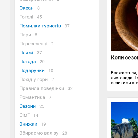
Океан
8
Готелі
45
Помилки туристів
37
Пари
8
Переселенці
2
Пляжі
37
Коли сезо
Погода
20
Подарунки
10
Вважається, 
листопада. І 
Похід у гори
2
великими сти
долара за шту
Правила поведінки
32
вдасться спр
Романтика
7
Сезони
25
Сім'ї
14
Знижки
19
Збираємо валізу
28