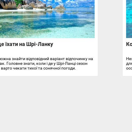
е їхати на Шрі-Ланку
Ко
можна знайти відповідний варіант відпочинку на
Не
к. Головне знати, коли і де у Шрі-Ланці сезон
дл
 варто чекати тихої та сонячної погоди.
осо
ро