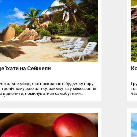
е їхати на Сейшели
Ко
унікальне місце, яке прекрасне в будь-яку пору
Гр
у тропічному раю влітку, взимку та у міжсезоння
то
 відпочити, помилуватися самобутніми
час
обачити цікаві місця.
їха