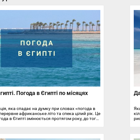
гипті. Погода в Єгипті по місяцях
Да
ція, яка спадає на думку при словах «погода в
Як
перервне африканське літо та спека цілий рік. Це
кі
года в Єгипті змінюється протягом року, до того
ри
в різних частинах країни. У цій статті ми
пр
повімо про особливості клімату та температуру
Ні
оди в Єгипті на найпопулярніших курортах
гл
оря.
ос