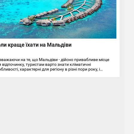
ли краще їхати на Мальдіви
зважаючи на те, що Мальдіви - дійсно привабливе місце
я відпочинку, туристам варто знати кліматичні
бливості, характерні для регіону в різні пори року, і
зуміти, коли і для яких розваг сезон на Мальдівах.