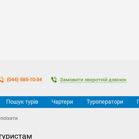
Замовити зворотній дзвінок
(044) 585-10-34
Пошук турів
Чартери
Туроператори
 поїхати
туристам