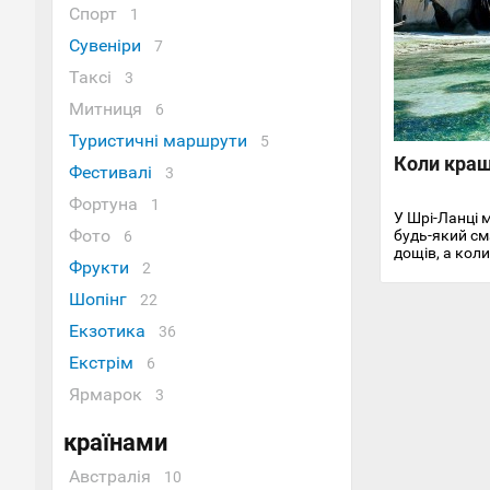
Спорт
1
Сувеніри
7
Таксі
3
Митниця
6
Туристичні маршрути
5
Коли кращ
Фестивалі
3
Фортуна
1
У Шрі-Ланці 
Фото
будь-який сма
6
дощів, а коли
Фрукти
2
Шопінг
22
Екзотика
36
Екстрім
6
Ярмарок
3
країнами
Австралія
10