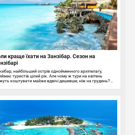
ли краще їхати на Занзібар. Сезон на
нзібарі
нзібар, найбільший острів однойменного архіпелагу,
ймає туристів цілий рік. Але чому ж тури на квітень
жуть коштувати майже вдвічі дешевше, ніж на грудень?
 справа у місцевій погоді.