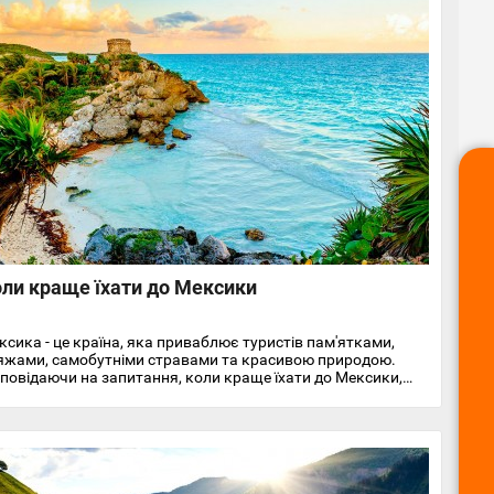
льдівах.
ли краще їхати до Мексики
ксика - це країна, яка приваблює туристів пам'ятками,
яжами, самобутніми стравами та красивою природою.
дповідаючи на запитання, коли краще їхати до Мексики,
разу скажемо, що це можливо протягом усього року,
ловне вибрати потрібний курорт та узбережжя.