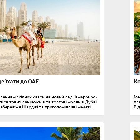
Ма
е їхати до ОАЕ
Ко
іленням східних казок на новий лад. Хмарочоси,
Ме
лі світових ланцюжків та торгові молли в Дубаї
пл
 узбережжя Шарджі та приголомшливі мечеті
Ві
мірати на один із центрів світового туризму.
од
ди прилітають десятки тисяч мандрівників. Але
го
часом для подорожі є холодний сезон в ОАЕ.
ься з жовтня та закінчується в середині весни.