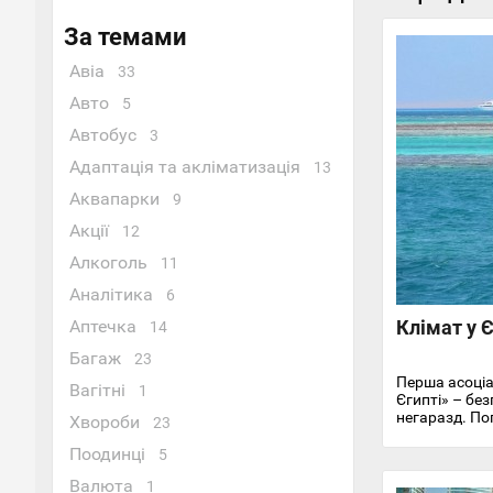
За темами
Авіа
33
Авто
5
Автобус
3
Адаптація та акліматизація
13
Аквапарки
9
Акції
12
Алкоголь
11
Аналітика
6
Аптечка
Клімат у Є
14
Багаж
23
Перша асоціа
Вагітні
1
Єгипті» – без
негаразд. По
Хвороби
23
ж вона різна 
Поодинці
докладно роз
5
повітря та в
Валюта
1
Червоного м