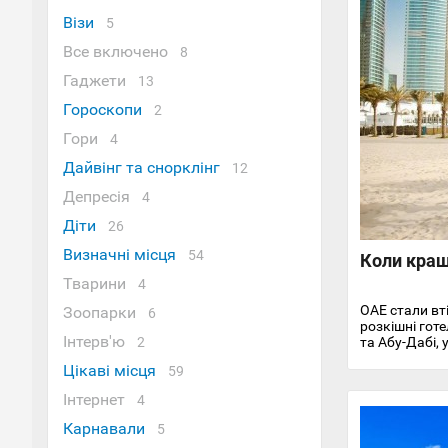
Візи
5
Все включено
8
Гаджети
13
Гороскопи
2
Гори
4
Дайвінг та снорклінг
12
Депресія
4
Діти
26
Визначні місця
54
Коли кращ
Тварини
4
ОАЕ стали вт
Зоопарки
6
розкішні готе
Інтерв'ю
2
та Абу-Дабі,
перетворили Е
Цікаві місця
59
Цілий рік сю
оптимальним 
Інтернет
4
Він починаєт
Карнавали
5