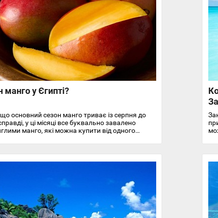
н манго у Єгипті?
Ко
За
що основний сезон манго триває із серпня до
За
справді, у ці місяці все буквально завалено
при
глими манго, які можна купити від одного
мо
ку. Але це не означає, що в решту місяців не
Вся
обувати місцеве манго.