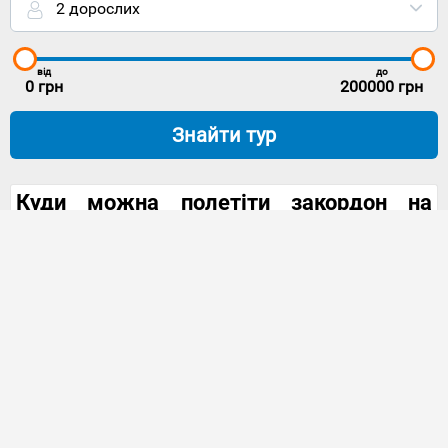
2 дорослих
від
до
0
грн
200000
грн
Знайти тур
Куди можна полетіти закордон на
Новий рік
Дзвін келихів, віра в диво та подарунки —
Новий
рік
завжди такий довгоочікуваний! Нарізати
вдома олів'є завжди встигнете, а ось відкрити
для себе нові країни та зарядитися на весь рік
уперед – ідеальний сценарій
зимового
відпочинку
. Комусь хочеться екзотики та
романтики, комусь — снігових вершин за вікном