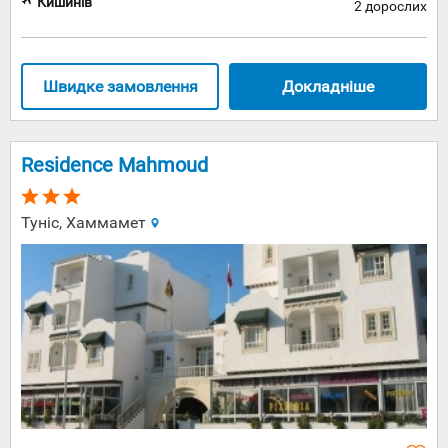
Кишинів
2 дорослих
Швидке замовлення
Докладніше
Residence Mahmoud
Туніс, Хаммамет