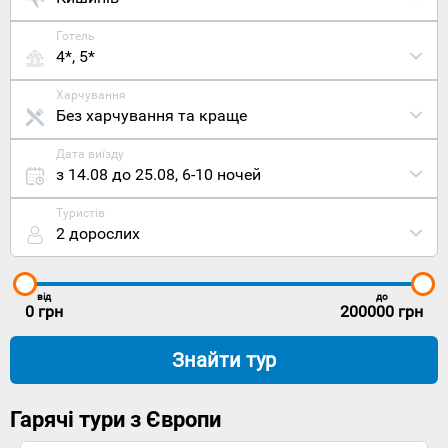
Готель
4*, 5*
Харчування
Без харчування та краще
Дата виїзду
з 14.08 до 25.08
,
6-10 ночей
Туристів
2 дорослих
від
до
0
грн
200000
грн
Знайти тур
Гарячі тури з Європи