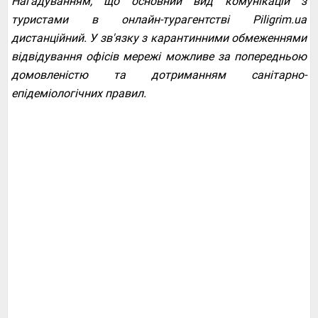
Нагадуванням, що основний вид комунікацій з
туристами в онлайн-турагентстві Piligrim.ua
дистанційний. У зв'язку з карантинними обмеженнями
відвідування офісів мережі можливе за попередньою
домовленістю та дотриманням санітарно-
епідеміологічних правил.