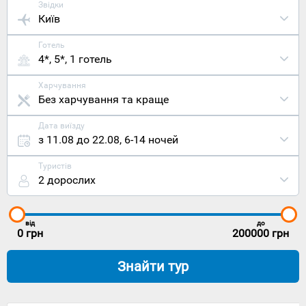
Звідки
Київ
Готель
4*, 5*
, 1 готель
Харчування
Без харчування та краще
Дата виїзду
з 11.08 до 22.08
,
6-14 ночей
Туристів
2 дорослих
від
до
0
грн
200000
грн
Знайти тур