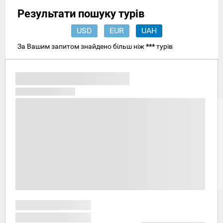
Результати пошуку турів
USD
EUR
UAH
За Вашим запитом знайдено більш ніж
***
турів