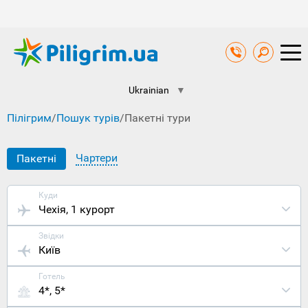
Ukrainian
▼
Пілігрим
/
Пошук турів
/
Пакетні тури
Чартери
Пакетні
Куди
Чехія
, 1 курорт
Звідки
Київ
Готель
4*, 5*