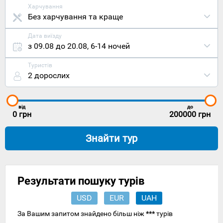
Харчування
Без харчування та краще
Дата виїзду
з 09.08 до 20.08
,
6-14 ночей
Туристів
2 дорослих
від
до
0
грн
200000
грн
Знайти тур
Результати пошуку турів
USD
EUR
UAH
За Вашим запитом знайдено більш ніж
***
турів