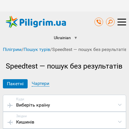
Ukrainian
▼
Пілігрим
/
Пошук турів
/
Speedtest — пошук без результатів
Speedtest — пошук без результатів
Чартери
Пакетні
Куди
Виберіть країну
Звідки
Кишинів