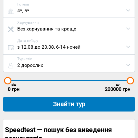
Готель
4*, 5*
Харчування
Без харчування та краще
Дата виїзду
з 12.08 до 23.08
,
6-14 ночей
Туристів
2 дорослих
від
до
0
грн
200000
грн
Знайти тур
Speedtest — пошук без виведення