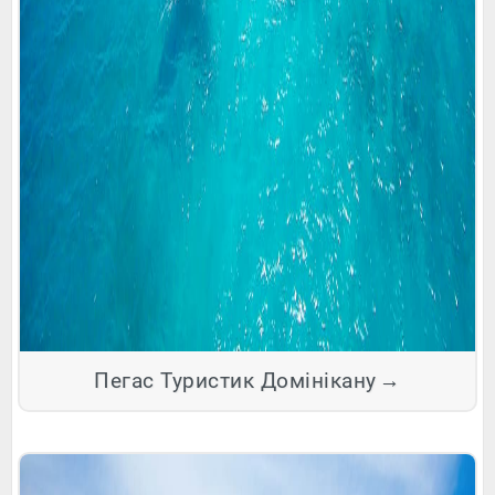
Пегас Туристик Домінікану