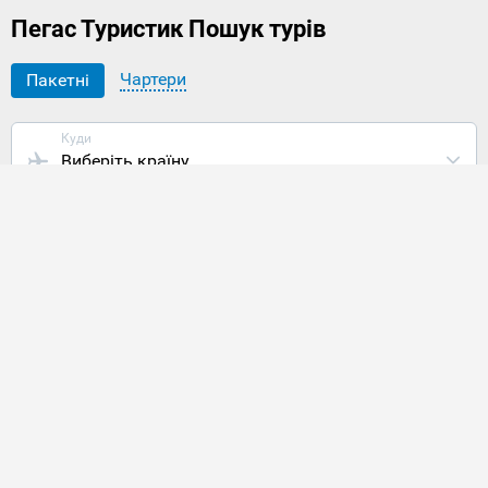
Пегас Туристик Пошук турів
Чартери
Пакетні
Куди
Виберіть країну
Звідки
Кишинів
Готель
4*, 5*
Харчування
Сніданок та краще
Дата виїзду
з 09.08 до 20.08
,
6-14 ночей
Туристів
2 дорослих