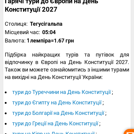
Гарячі тури до Європи на День
Конституції 2027
Столиця:
Тегусігальпа
Місцевий час:
05:04
Валюта:
1
лемпіра
=1.67 грн
Підбірка найкращих турів та путівок для
відпочинку в Європі на День Конституції 2027.
Також ви можете ознайомитись з іншими турами
на вихідні на День Конституції України:
тури до Туреччини на День Конституції
;
тури до Єгипту на День Конституції
;
тури до Болгарії на День Конституції
;
тури до Греції на День Конституції
;
тури на Кіпр на День Конституції
;