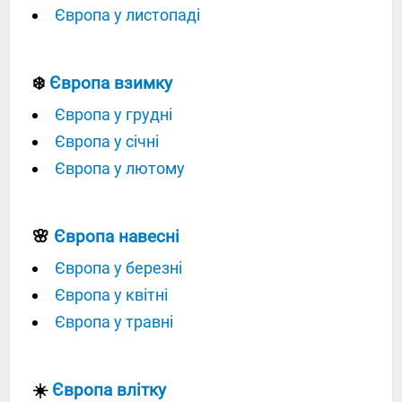
Європа у листопаді
❄️
Європа взимку
Європа у грудні
Європа у січні
Європа у лютому
🌸
Європа навесні
Європа у березні
Європа у квітні
Європа у травні
☀️
Європа влітку