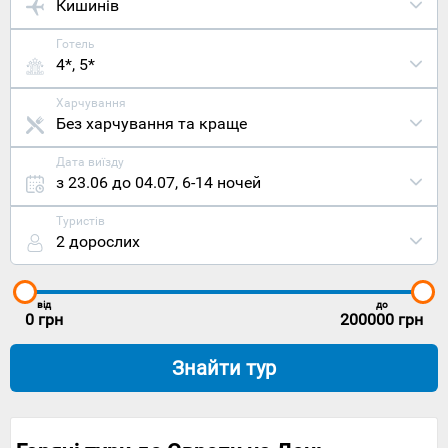
Кишинів
Готель
4*, 5*
Харчування
Без харчування та краще
Дата виїзду
з 23.06 до 04.07
,
6-14 ночей
Туристів
2 дорослих
від
до
0
грн
200000
грн
Знайти тур