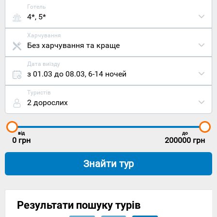
Готель
4*, 5*
Харчування
Без харчування та краще
Дата виїзду
з 01.03 до 08.03
,
6-14 ночей
Туристів
2 дорослих
від
до
0
грн
200000
грн
Знайти тур
Результати пошуку турів