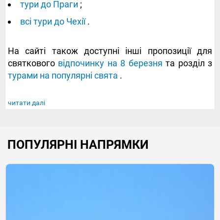
тури до Праги
;
всі тури до Чехії
.
На сайті також доступні інші пропозиції для
святкового
відпочинку на 8 березня
та розділ з
турами на популярні свята
.
читати далі
ПОПУЛЯРНІ НАПРЯМКИ