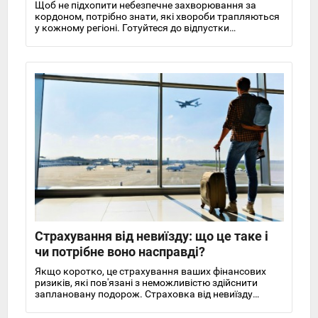
Щоб не підхопити небезпечне захворювання за
кордоном, потрібно знати, які хвороби трапляються
у кожному регіоні. Готуйтеся до відпустки
заздалегідь та бережіть здоров'я!
Страхування від невиїзду: що це таке і
чи потрібне воно насправді?
Якщо коротко, це страхування ваших фінансових
ризиків, які пов'язані з неможливістю здійснити
заплановану подорож. Страховка від невиїзду
дозволяє застрахованому отримати відшкодування.