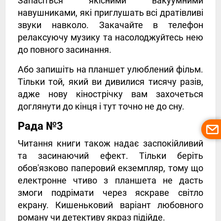
Запасіться якісними вакуумними
навушниками, які приглушать всі дратівливі
звуки навколо. Закачайте в телефон
релаксуючу музику та насолоджуйтесь нею
до повного засинання.
Або запишіть на планшет улюблений фільм.
Тільки той, який ви дивилися тисячу разів,
адже нову кінострічку вам захочеться
доглянути до кінця і тут точно не до сну.
Рада №3
Читання книги також надає заспокійливий
та засинаючий ефект. Тільки беріть
обов'язково паперовий екземпляр, тому що
електронне чтиво з планшета не дасть
змоги подрімати через яскраве світло
екрану. Кишеньковий варіант любовного
роману чи детективу якраз підійде.