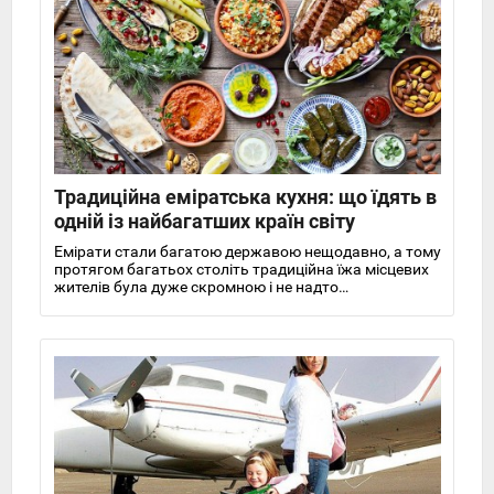
Традиційна еміратська кухня: що їдять в
одній із найбагатших країн світу
Емірати стали багатою державою нещодавно, а тому
протягом багатьох століть традиційна їжа місцевих
жителів була дуже скромною і не надто
різноманітною. Сьогодні ж Емірати, зокрема Дубай,
одна зі світових гастрономічних столиць. Тут справді
рай для гурманів.