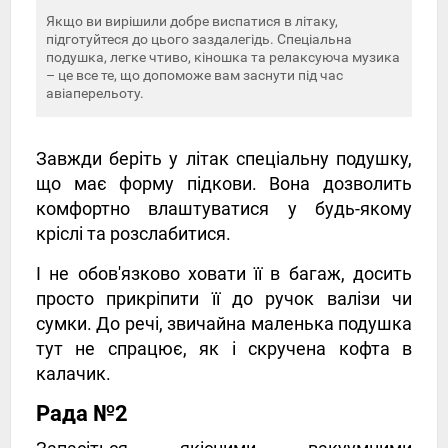
Якщо ви вирішили добре виспатися в літаку,
підготуйтеся до цього заздалегідь. Спеціальна
подушка, легке чтиво, кіношка та релаксуюча музика
– це все те, що допоможе вам заснути під час
авіаперельоту.
Завжди беріть у літак спеціальну подушку,
що має форму підкови. Вона дозволить
комфортно влаштуватися у будь-якому
кріслі та розслабитися.
І не обов'язково ховати її в багаж, досить
просто прикріпити її до ручок валізи чи
сумки. До речі, звичайна маленька подушка
тут не спрацює, як і скручена кофта в
калачик.
Рада №2