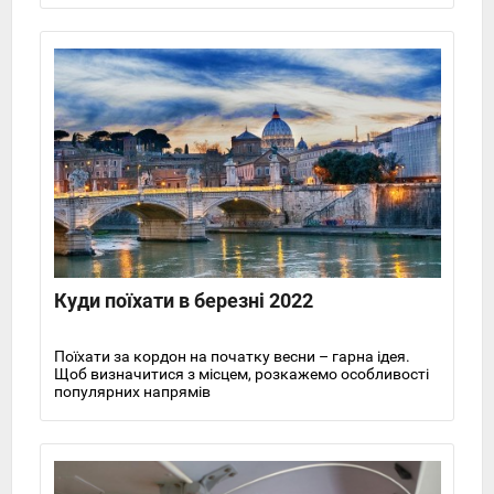
максимум, рекомендуємо відразу запланувати пару
екскурсій, тому що в Єгипті дійсно є на що
подивитися.
Куди поїхати в березні 2022
Поїхати за кордон на початку весни – гарна ідея.
Щоб визначитися з місцем, розкажемо особливості
популярних напрямів