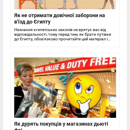
Як не отримати довічної заборони на
в'їзд до Єгипту
Незнання єгипетських законів не врятує вас від
відповідальності, тому перед тим, як брати путівки
до Єгипту, обов'язково прочитайте цей матеріал і
дізнайтеся, за що можна отримати довічну заборону
на в'їзд до цієї країни.
Як дурять покупців у магазинах дьюті