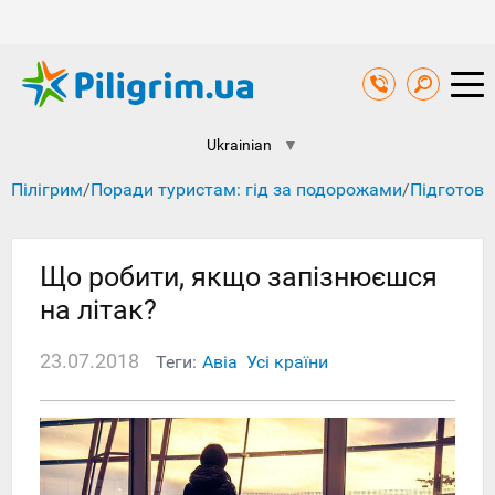
Ukrainian
▼
Пілігрим
/
Поради туристам: гід за подорожами
/
Підготовк
Що робити, якщо запізнюєшся
на літак?
23.07.2018
Теги:
Авіа
Усі країни