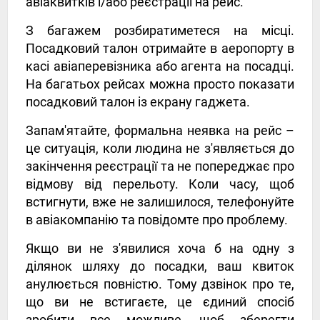
авіаквитків і/або реєстрації на рейс.
З багажем розбиратиметеся на місці.
Посадковий талон отримайте в аеропорту в
касі авіаперевізника або агента на посадці.
На багатьох рейсах можна просто показати
посадковий талон із екрану гаджета.
Запам'ятайте, формальна неявка на рейс –
це ситуація, коли людина не з'являється до
закінчення реєстрації та не попереджає про
відмову від перельоту. Коли часу, щоб
встигнути, вже не залишилося, телефонуйте
в авіакомпанію та повідомте про проблему.
Якщо ви не з'явилися хоча б на одну з
ділянок шляху до посадки, ваш квиток
анулюється повністю. Тому дзвінок про те,
що ви не встигаєте, це єдиний спосіб
зробити все можливе, щоб зберегти