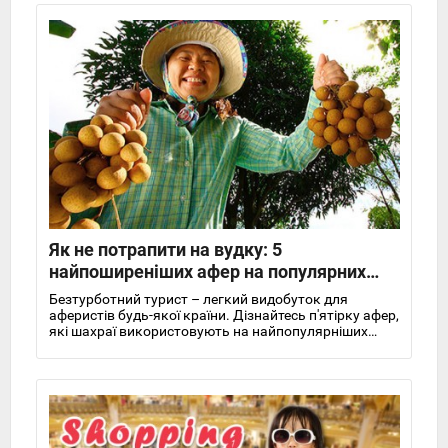
Як не потрапити на вудку: 5
найпоширеніших афер на популярних
туристичних напрямках
Безтурботний турист – легкий видобуток для
аферистів будь-якої країни. Дізнайтесь п'ятірку афер,
які шахраї використовують на найпопулярніших
туристичних напрямках світу