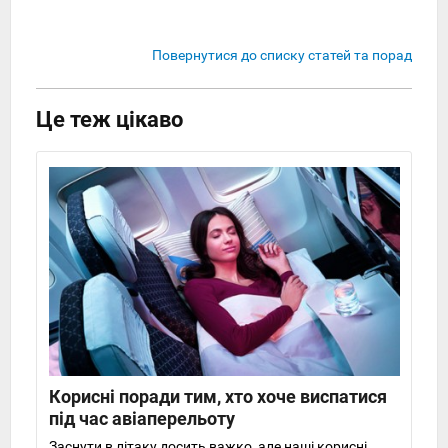
Повернутися до списку статей та порад
Це теж цікаво
Корисні поради тим, хто хоче виспатися
під час авіаперельоту
Заснути в літаку досить важко, але наші корисні