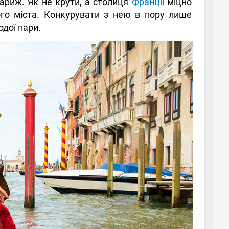
ариж. Як не крути, а столиця
Франції
міцно
го міста. Конкурувати з нею в пору лише
одої пари.