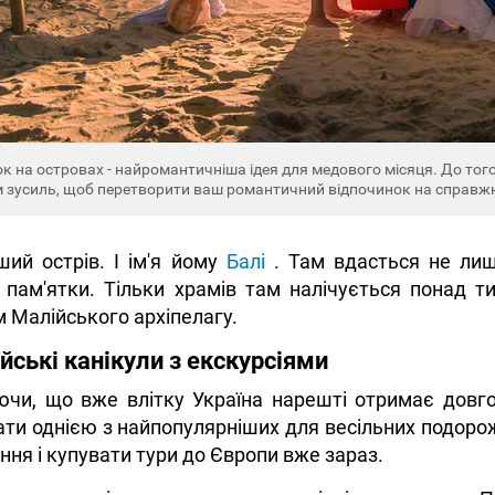
к на островах - найромантичніша ідея для медового місяця. До того
 зусиль, щоб перетворити ваш романтичний відпочинок на справж
ий острів. І ім'я йому
Балі
. Там вдасться не лиш
 пам'ятки. Тільки храмів там налічується понад 
 Малійського архіпелагу.
йські канікули з екскурсіями
ючи, що вже влітку Україна нарешті отримає довго
ти однією з найпопулярніших для весільних подорож
ня і купувати тури до Європи вже зараз.