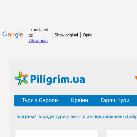
Тури з Європи
Країни
Гарячі тури
Пілігрим
/
Поради туристам: гід за подорожами
/
Добі