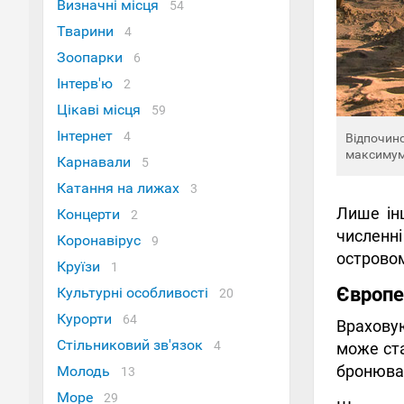
Визначні місця
54
Тварини
4
Зоопарки
6
Інтерв'ю
2
Цікаві місця
59
Інтернет
4
Відпочино
максимум
Карнавали
5
Катання на лижах
3
Лише інш
Концерти
2
численні
Коронавірус
9
островом
Круїзи
1
Європе
Культурні особливості
20
Курорти
64
Врахову
Стільниковий зв'язок
4
може ста
бронюван
Молодь
13
Море
29