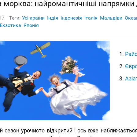
-морква: найромантичніші напрямки 
17
Теги:
Усі країни
Індія
Індонезія
Італія
Мальдіви
Океа
Екзотика
Японія
Райс
Євро
Азіа
й сезон урочисто відкритий і ось вже наближається