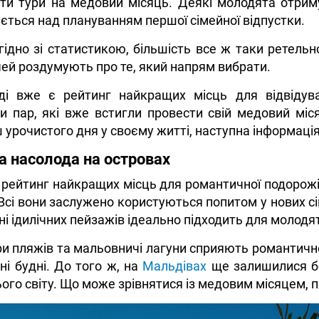
ти тури на медовий місяць. Деякі молодята отрим
ться над плануванням першої сімейної відпустки.
гідно зі статистикою, більшість все ж таки ретельн
очей роздумують про те, який напрям вибрати.
ді вже є рейтинг найкращих місць для відвідув
и пар, які вже встигли провести свій медовий міся
 урочистого дня у своєму житті, наступна інформація
а насолода на островах
рейтинг найкращих місць для романтичної подорожі
. Всі вони заслужено користуються попитом у нових с
ні ідилічних пейзажів ідеально підходить для молодя
и пляжів та мальовничі лагуни сприяють романтич
ні будні. До того ж, на
Мальдівах
ще залишилися бе
ого світу. Що може зрівнятися із медовим місяцем, 