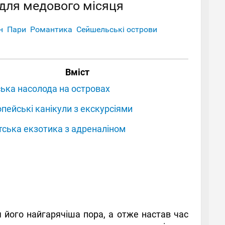
для медового місяця
н
Пари
Романтика
Сейшельські острови
Вміст
ька насолода на островах
пейські канікули з екскурсіями
тська екзотика з адреналіном
 його найгарячіша пора, а отже настав час