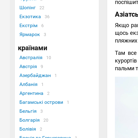
поспіши
Шопінг
22
Азіатс
Екзотика
36
Якщо рап
Екстрім
6
щось екз
Ярмарок
3
пляжних 
країнами
Там все
Австралія
10
курортів
Австрія
9
пальми т
Азербайджан
1
Албанія
1
Аргентина
2
Багамські острови
1
Бельгія
3
Болгарія
20
Болівія
2
Боснія та Герцеговина