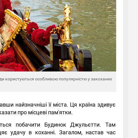
жди користуються особливою популярністю у закоханих
авши найзначніші її міста. Ця країна здивує
зати про місцеві пам'ятки.
еться побачити Будинок Джульєтти. Там
іцяє удачу в коханні. Загалом, настав час