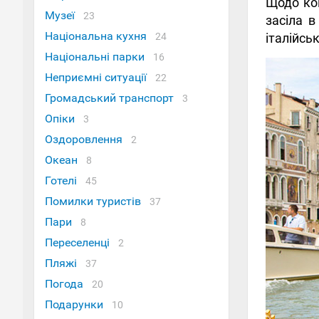
Щодо кон
Музеї
23
засіла 
Національна кухня
24
італійсь
Національні парки
16
Неприємні ситуації
22
Громадський транспорт
3
Опіки
3
Оздоровлення
2
Океан
8
Готелі
45
Помилки туристів
37
Пари
8
Переселенці
2
Пляжі
37
Погода
20
Подарунки
10