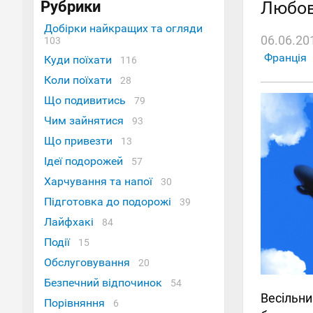
Рубрики
Любов
Добірки найкращих та огляди
06.06.20
103
Франція
Куди поїхати
116
Коли поїхати
28
Що подивитись
79
Чим зайнятися
93
Що привезти
13
Ідеї ​​подорожей
57
Харчування та напої
30
Підготовка до подорожі
39
Лайфхакі
84
Події
15
Обслуговування
20
Безпечний відпочинок
54
Весільни
Порівняння
6