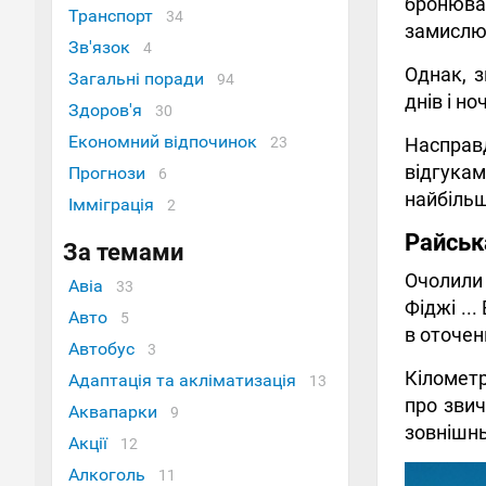
бронюва
Транспорт
34
замислює
Зв'язок
4
Однак, з
Загальні поради
94
днів і н
Здоров'я
30
Економний відпочинок
23
Насправ
відгукам
Прогнози
6
найбільш
Імміграція
2
Райськ
За темами
Очолили 
Авіа
33
Фіджі ..
Авто
5
в оточен
Автобус
3
Кілометр
Адаптація та акліматизація
13
про звич
Аквапарки
9
зовнішнь
Акції
12
Алкоголь
11