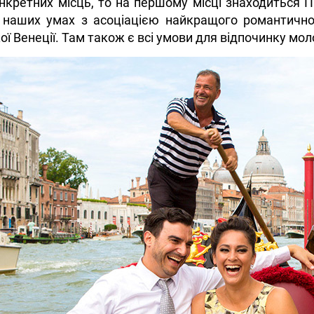
кретних місць, то на першому місці знаходиться П
в наших умах з асоціацією найкращого романтично
кої Венеції. Там також є всі умови для відпочинку мол