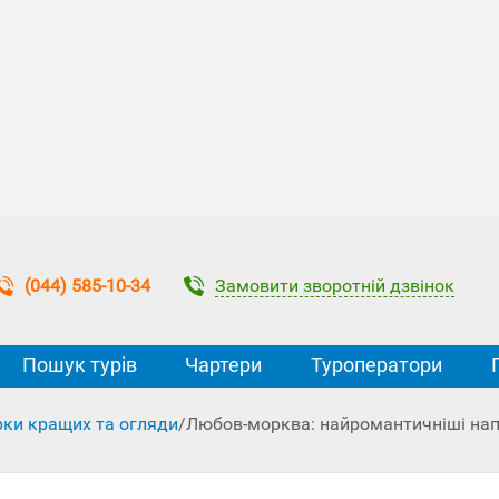
Замовити зворотній дзвінок
(044) 585-10-34
Пошук турів
Чартери
Туроператори
рки кращих та огляди
/
Любов-морква: найромантичніші на