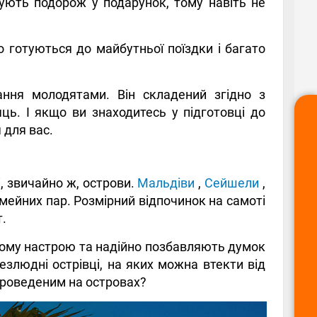
ують подорож у подарунок, тому навіть не
о готуються до майбутньої поїздки і багато
ання молодятами. Він складений згідно з
ць. І якщо ви знаходитесь у підготовці до
 для вас.
, звичайно ж, острови.
Мальдіви
,
Сейшели
,
імейних пар. Розмірний відпочинок на самоті
т.
ному настрою та надійно позбавляють думок
злюдні острівці, на яких можна втекти від
проведеним на островах?