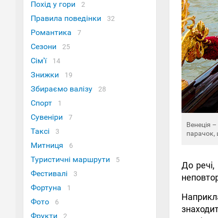
Похід у гори
2
Правила поведінки
32
Романтика
7
Сезони
25
Сім'ї
14
Знижки
19
Збираємо валізу
28
Спорт
1
Сувеніри
7
Венеція –
Таксі
3
парачок, 
Митниця
6
Туристичні маршрути
5
До речі,
Фестивалі
3
неповтор
Фортуна
1
Наприкл
Фото
6
знаходит
Фрукти
2