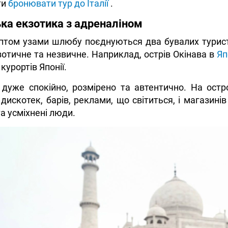
ти
бронювати тур до Італії
.
ька екзотика з адреналіном
том узами шлюбу поєднуються два бувалих туристи
отичне та незвичне. Наприклад, острів Окінава в
Яп
курортів Японії.
 дуже спокійно, розмірено та автентично. На остр
 дискотек, барів, реклами, що світиться, і магазині
а усміхнені люди.