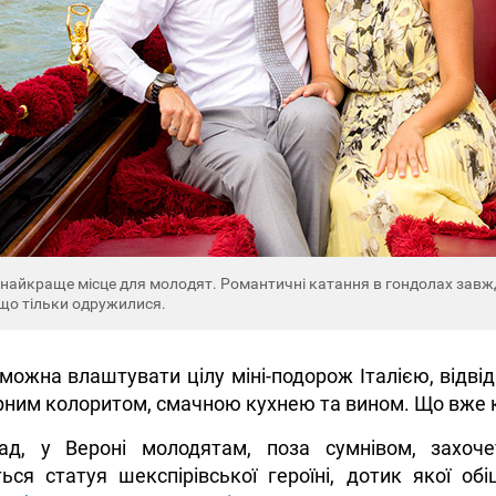
 найкраще місце для молодят. Романтичні катання в гондолах зав
що тільки одружилися.
 можна влаштувати цілу міні-подорож Італією, відвід
ним колоритом, смачною кухнею та вином. Що вже ка
ад, у Вероні молодятам, поза сумнівом, захоч
ься статуя шекспірівської героїні, дотик якої об