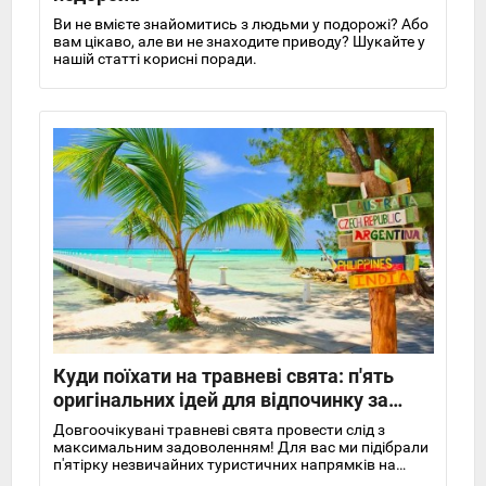
Ви не вмієте знайомитись з людьми у подорожі? Або
вам цікаво, але ви не знаходите приводу? Шукайте у
нашій статті корисні поради.
Куди поїхати на травневі свята: п'ять
оригінальних ідей для відпочинку за
кордоном
Довгоочікувані травневі свята провести слід з
максимальним задоволенням! Для вас ми підібрали
п'ятірку незвичайних туристичних напрямків на
вихідні дні.