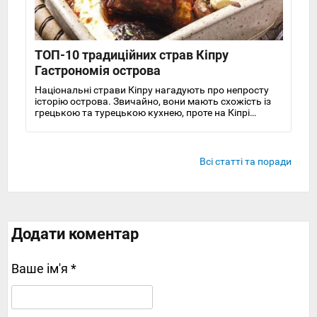
ТОП-10 традиційних страв Кіпру
Гастрономія острова
Національні страви Кіпру нагадують про непросту
історію острова. Звичайно, вони мають схожість із
грецькою та турецькою кухнею, проте на Кіпрі
вистачає і локальних рецептів. Тому ми сміливо
говоримо про власну традицію гастронома острова.
Колись посушливий ізольований острів, на якому
проживало не найбагатше населення,
Всі статті та поради
Додати коментар
Ваше ім'я *