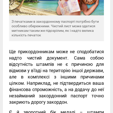
З печатками в закордонному паспорті потрібно бути
особливо обережними. Чистий лист може здатися
митникам таким же підозрілим, як і надто велика
кількість печаток
Ще прикордонникам може не сподобатися
надто чистий документ. Сама собою
відсутність штампів не є причиною для
відмови у в'їзді на територію іншої держави,
але в комплексі з іншими причинами
цілком. Наприклад, не підтвердиться ваша
фінансова спроможність, а на додачу до неї
незайманий закордонний паспорт точно
закриють дорогу закордон.
Є й зворотний бік медалі – штампи