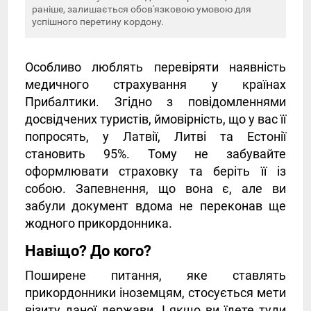
раніше, залишається обов'язковою умовою для
успішного перетину кордону.
Особливо люблять перевіряти наявність
медичного страхування у країнах
Прибалтики. Згідно з повідомленнями
досвідчених туристів, ймовірність, що у вас її
попросять, у Латвії, Литві та Естонії
становить 95%. Тому не забувайте
оформлювати страховку та беріть її із
собою. Запевнення, що вона є, але ви
забули документ вдома не переконав ще
жодного прикордонника.
Навіщо? До кого?
Поширене питання, яке ставлять
прикордонники іноземцям, стосується мети
візиту даної держави. І якщо ви їдете туди