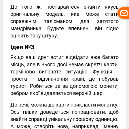
До того ж, постарайтеся знайти якусь
оригінальну модель, яка може стати
справжнім талісманом для затятого
мандрівника. Будьте впевнені, він гідно
оцінить таку штуку.
Ідея №3
Якщо ваш друг встиг відвідати вже багато
місць, але в нього досі немає скретч карти,
терміново виправте ситуацію. Функція її
проста – відзначення країн, де побував
турист. Робиться це за допомогою монети,
ребром якої видаляється верхній шар.
До речі, можна до карти прикласти монетку.
Ось тільки доведеться попрацювати, щоб
знайти справді унікальну грошову одиницю.
А може, створіть нову, наприклад, іменну