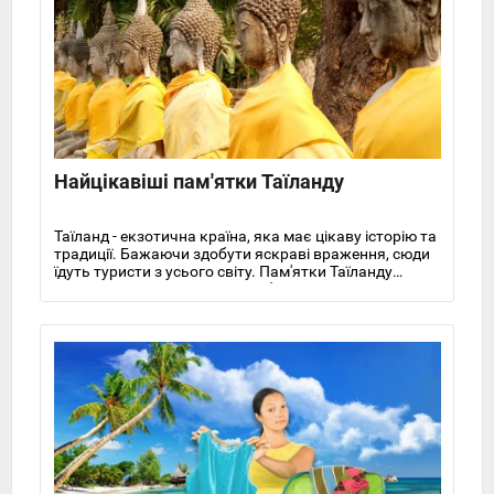
Найцікавіші пам'ятки Таїланду
Таїланд - екзотична країна, яка має цікаву історію та
традиції. Бажаючи здобути яскраві враження, сюди
їдуть туристи з усього світу. Пам'ятки Таїланду
настільки різноманітні і самобутні, що навряд чи
набриднуть навіть найдосвідченішому мандрівнику.