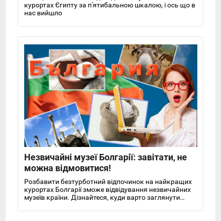
курортах Єгипту за п'ятибальною шкалою, і ось що в
нас вийшло
Незвичайні музеї Болгарії: завітати, не
можна відмовитися!
Розбавити безтурботний відпочинок на найкращих
курортах Болгарії зможе відвідування незвичайних
музеїв країни. Дізнайтеся, куди варто заглянути
насамперед