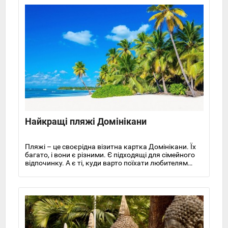
Найкращі пляжі Домінікани
Пляжі – це своєрідна візитна картка Домінікани. Їх
багато, і вони є різними. Є підходящі для сімейного
відпочинку. А є ті, куди варто поїхати любителям
єднання з природою та пригодами. Розглянемо
найкращі пляжі Домінікани.