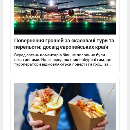
Повернення грошей за скасовані тури та
перельоти: досвід європейських країн
Серед сотень коментарів більше половини були
негативними. Наші передплатники обурені тим, що
туроператори відмовляються повертати гроші за
тури, що не відбулися, або ж готові робити це з
величезними штрафами і в невизначеному
майбутньому.