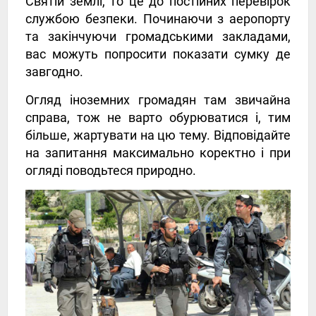
Святій землі, то це до постійних перевірок
службою безпеки. Починаючи з аеропорту
та закінчуючи громадськими закладами,
вас можуть попросити показати сумку де
завгодно.
Огляд іноземних громадян там звичайна
справа, тож не варто обурюватися і, тим
більше, жартувати на цю тему. Відповідайте
на запитання максимально коректно і при
огляді поводьтеся природно.