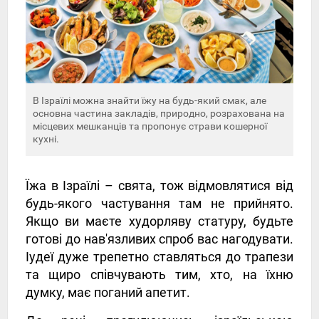
В Ізраїлі можна знайти їжу на будь-який смак, але
основна частина закладів, природно, розрахована на
місцевих мешканців та пропонує страви кошерної
кухні.
Їжа в Ізраїлі – свята, тож відмовлятися від
будь-якого частування там не прийнято.
Якщо ви маєте худорляву статуру, будьте
готові до нав'язливих спроб вас нагодувати.
Іудеї дуже трепетно ​​ставляться до трапези
та щиро співчувають тим, хто, на їхню
думку, має поганий апетит.