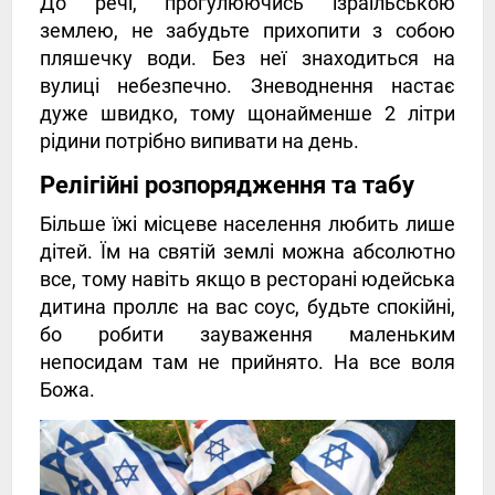
До речі, прогулюючись ізраїльською
землею, не забудьте прихопити з собою
пляшечку води. Без неї знаходиться на
вулиці небезпечно. Зневоднення настає
дуже швидко, тому щонайменше 2 літри
рідини потрібно випивати на день.
Релігійні розпорядження та табу
Більше їжі місцеве населення любить лише
дітей. Їм на святій землі можна абсолютно
все, тому навіть якщо в ресторані юдейська
дитина проллє на вас соус, будьте спокійні,
бо робити зауваження маленьким
непосидам там не прийнято. На все воля
Божа.