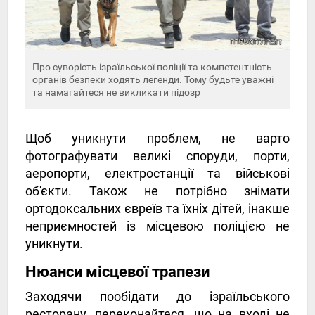
Про суворість ізраїльської поліції та компетентність
органів безпеки ходять легенди. Тому будьте уважні
та намагайтеся не викликати підозр
Щоб уникнути проблем, не варто
фотографувати великі споруди, порти,
аеропорти, електростанції та військові
об'єкти. Також не потрібно знімати
ортодоксальних євреїв та їхніх дітей, інакше
неприємностей із місцевою поліцією не
уникнути.
Нюанси місцевої трапези
Заходячи пообідати до ізраїльського
ресторану, переконайтеся, що на вході не