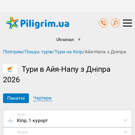
Ukrainian
▼
Пілігрим
/
Пошук турів
/
Тури на Кіпр
/
Айя-Напа з Дніпра
Тури в Айя-Напу з Дніпра
2026
Чартери
Пакетні
Куди
Кіпр
, 1 курорт
Звідки