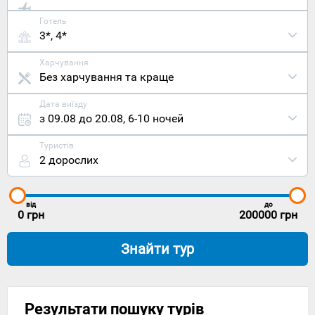
Готель
3*, 4*
Харчування
Без харчування та краще
Дата виїзду
з 09.08 до 20.08
,
6-10 ночей
Туристів
2 дорослих
від
до
0
грн
200000
грн
Знайти тур
Результати пошуку турів