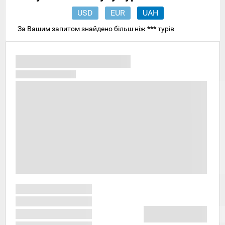
USD
EUR
UAH
За Вашим запитом знайдено більш ніж
***
турів