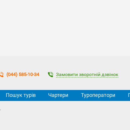
Замовити зворотній дзвінок
(044) 585-10-34
Пошук турів
Чартери
Туроператори
т