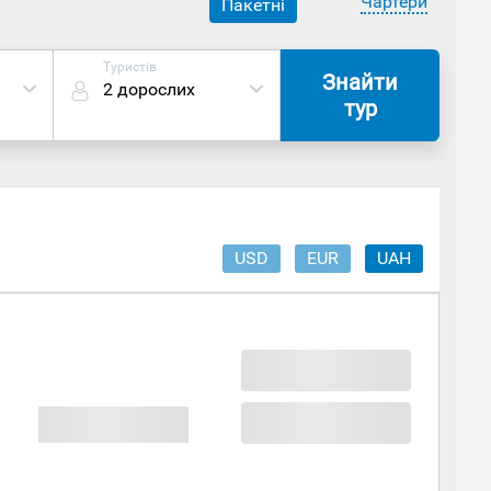
Чартери
Пакетні
Туристів
Знайти
2 дорослих
тур
USD
EUR
UAH