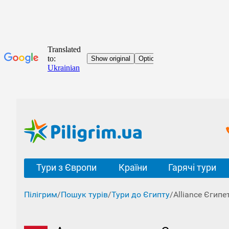
Тури з Європи
Країни
Гарячі тури
Пілігрим
/
Пошук турів
/
Тури до Єгипту
/
Alliance Єгипе