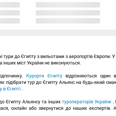
чі тури до Єгипту з вильотами з аеропортів Європи. У
а інших міст України не виконуються.
відпочинку.
Курорти Єгипту
відрізняються один ві
ляє підібрати тур до Єгипту Альянс на будь-який см
у в Єгипті
.
до Єгипту Альянсу та інших
туроператорів України
. 
ся, онлайн або звернутися до наших експертів. Ак