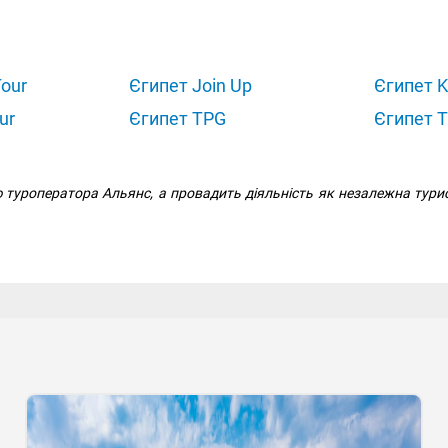
our
Єгипет Join Up
Єгипет 
ur
Єгипет TPG
Єгипет T
стю туроператора Альянс, а провадить діяльність як незалежна тур