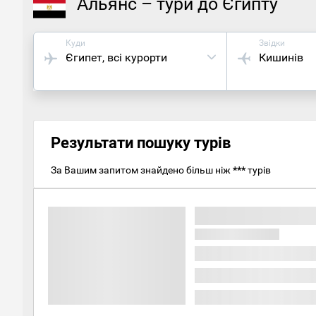
Альянс – тури до Єгипту
Куди
Звідки
Єгипет
, всі курорти
Кишинів
Результати пошуку турів
За Вашим запитом знайдено більш ніж
***
турів