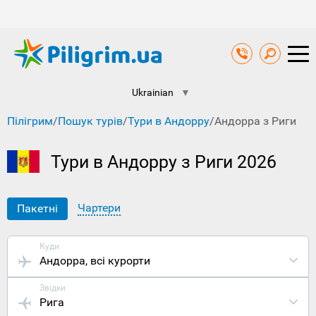
Ukrainian
▼
Пілігрим
/
Пошук турів
/
Тури в Андорру
/
Андорра з Риги
Тури в Андорру з Риги 2026
Чартери
Пакетні
Куди
Андорра
, всі курорти
Звідки
Рига