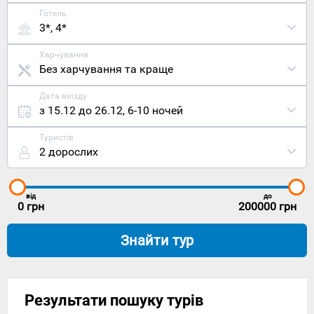
Готель
3*, 4*
Харчування
Без харчування та краще
Дата виїзду
з 15.12 до 26.12
,
6-10 ночей
Туристів
2 дорослих
від
до
0
грн
200000
грн
Знайти тур
Результати пошуку турів