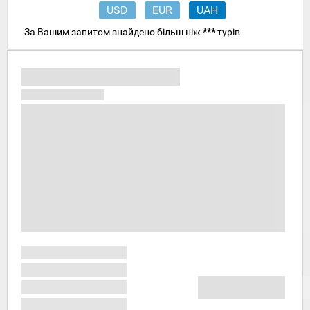
USD
EUR
UAH
За Вашим запитом знайдено більш ніж
***
турів