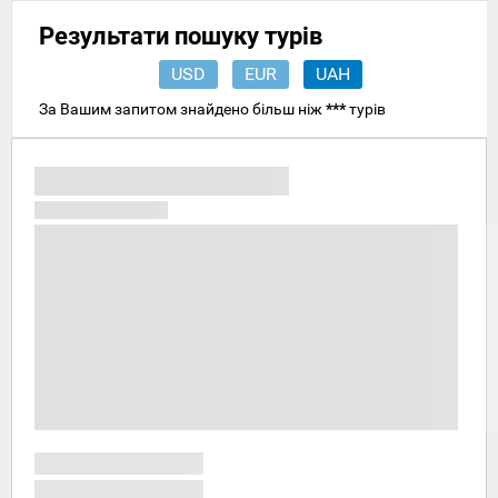
Результати пошуку турів
USD
EUR
UAH
За Вашим запитом знайдено більш ніж
***
турів