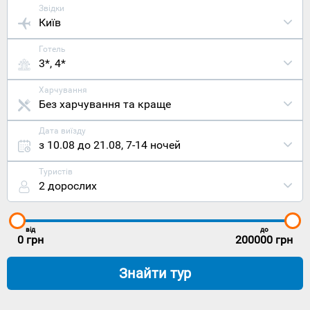
Звідки
Київ
Готель
3*, 4*
Харчування
Без харчування та краще
Дата виїзду
з 10.08 до 21.08
,
7-14 ночей
Туристів
2 дорослих
від
до
0
грн
200000
грн
Знайти тур