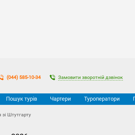
Замовити зворотній дзвінок
(044) 585-10-34
Пошук турів
Чартери
Туроператори
 зі Штутгарту