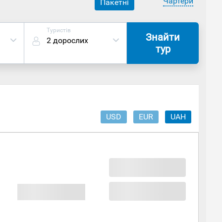
Чартери
Пакетні
Туристів
Знайти
2 дорослих
тур
USD
EUR
UAH