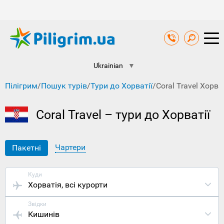
Ukrainian
▼
Пілігрим
/
Пошук турів
/
Тури до Хорватії
/
Coral Travel Хорва
Coral Travel – тури до Хорватії
Чартери
Пакетні
Куди
Хорватія
, всі курорти
Звідки
Кишинів