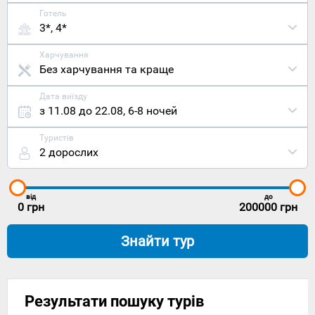
Готель
3*, 4*
Харчування
Без харчування та краще
Дата виїзду
з 11.08 до 22.08
,
6-8 ночей
Туристів
2 дорослих
від
до
0
грн
200000
грн
Знайти тур
Результати пошуку турів