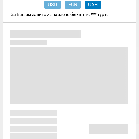
USD
EUR
UAH
За Вашим запитом знайдено більш ніж
***
турів