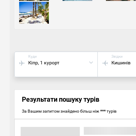
1883 
та пер
неого
Куди
Звідки
Кіпр
, 1 курорт
Кишинів
Результати пошуку турів
За Вашим запитом знайдено більш ніж
***
турів