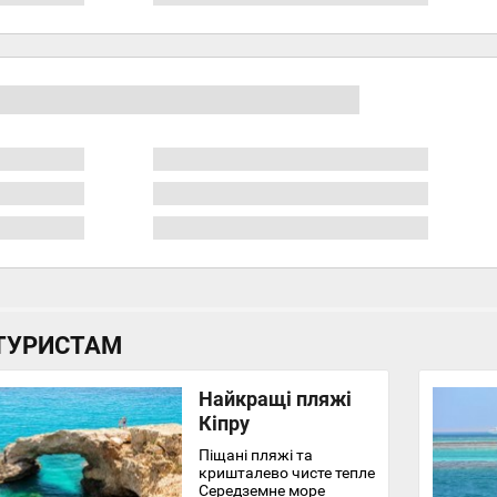
ТУРИСТАМ
Найкращі пляжі
Кіпру
Піщані пляжі та
кришталево чисте тепле
Середземне море