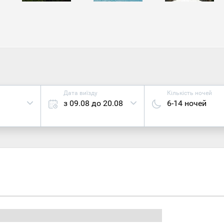
року коштом місцевої громади та його ж силами. Камінь дл
евозився до Піссурі на ослах. Через дванадцять років піс
тичний храм.
Дата виїзду
Кількість ночей
з 09.08 до 20.08
6-14 ночей