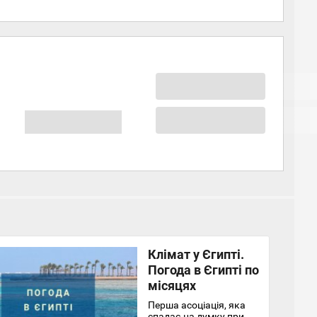
Клімат у Єгипті.
Погода в Єгипті по
місяцях
Перша асоціація, яка
спадає на думку при