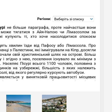
Регіони:
Виберіть зі списку
урі
не більше параграфа, проте найчастіше вони
 може тягатися з Айя-Напою чи Лімассолом за
 купують ті, хто хоче насолодитися спокоєм
дцять хвилин їзди від Пафосу або Лімассола. Про
женці з Палестини, які іммігрували на Кіпр, досягли
почали свій християнський шлях на острові. Більш
 і згідно з нею, поселення існувало як мінімум з
. Населяє Пісурі всього 1100 чоловік, половина з
инків на узбережжі, більшість з яких належить
олі, від якого регулярно курсують автобуси.
оявляється у винятковій працьовитості місцевих
вітанку. Все це дуже приваблює мандрівників, які
що так швидко зникає. Місцеві жителі побоюються,
» курортом, який обслуговуватиме туристів, проте
і є цілий район рибалок, куди щоранку прибувають
сцевий ринок та місцеві ресторани. Ціни в них
мак просто дивовижний через свіжість риби.
є винятком. Церкву Апостола Андрія було зведено