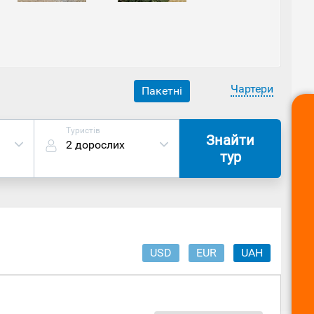
я храму був здобутий у селах Аногіра та Прастейо
ля початку будівництва Пісурі отримав дивовижний
Чартери
Пакетні
Туристів
Знайти
2 дорослих
тур
USD
EUR
UAH