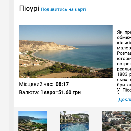
Пісурі
Подивитись на карті
Як пр
обмеж
кільк
малов
Розта
історі
остро
реальн
1883 
яких 
Місцевий час:
08:17
британ
У Піс
Валюта:
1
євро
=51.60 грн
фермер
Докла
намага
що вж
місце
нечис
напроч
Весь