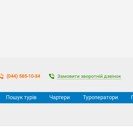
Замовити зворотній дзвінок
(044) 585-10-34
Пошук турів
Чартери
Туроператори