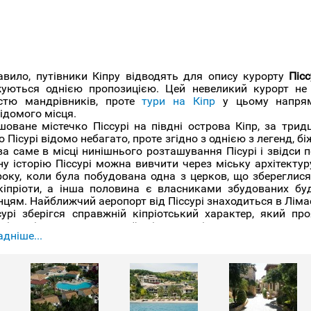
авило, путівники Кіпру відводять для опису курорту
Пісс
уються однією пропозицією. Цей невеликий курорт не
істю мандрівників, проте
тури на Кіпр
у цьому напрямі
ідомого місця.
шоване містечко Піссурі на півдні острова Кіпр, за три
ю Пісурі відомо небагато, проте згідно з однією з легенд, бі
ва саме в місці нинішнього розташування Пісурі і звідси 
у історію Піссурі можна вивчити через міську архітектуру
року, коли була побудована одна з церков, що збереглися
кіпріоти, а інша половина є власниками збудованих буд
цям. Найближчий аеропорт від Піссурі знаходиться в Лімас
сурі зберігся справжній кіпріотський характер, який пр
ів, які працюють на своїх ділянках від заходу сонця до с
дніше...
ються в кожній країні знайти таку місцеву ідентичність, 
е скоро їх невеликий Піссурі стане черговим «пластиковим
ва влада обіцяє, що не дасть зробити тут подібне. У міст
ленні човни з уловом, який того ж дня потрапляє на мі
уд низькі, особливо у тих, що знаходяться біля порту, а с
Кіпр
славиться своїми пам'ятниками культуру і Піссурі не 