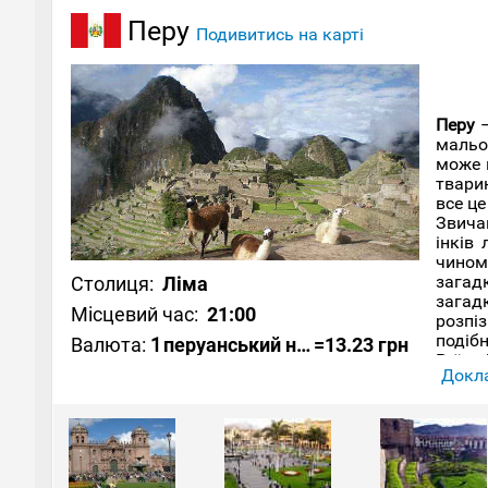
Перу
Подивитись на карті
Перу
–
мальо
може в
твари
все це
Звича
інків
чином
загад
Столиця:
Ліма
загад
Місцевий час:
21:00
розпі
подібн
Валюта:
1
перуанський новий сіль
=13.23 грн
Руїни
Докла
мандр
яка т
Чачап
черзі,
Крім 
столи