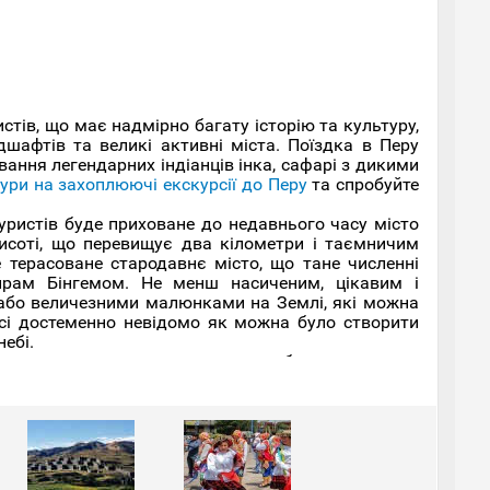
стів, що має надмірно багату історію та культуру,
шафтів та великі активні міста. Поїздка в Перу
ання легендарних індіанців інка, сафарі з дикими
ури на захоплюючі екскурсії до Перу
та спробуйте
туристів буде приховане до недавнього часу місто
висоті, що перевищує два кілометри і таємничим
е терасоване стародавнє місто, що тане численні
йрам Бінгемом. Не менш насиченим, цікавим і
 або величезними малюнками на Землі, які можна
сі достеменно невідомо як можна було створити
ебі.
і туризму, проте вони щороку приваблюють чимало
вому місті Південної Америки існувала культура,
 можна відвідати стародавню фортецю індіанців
ут вам не доведеться стояти в нескінченно довгій
 не так сильно розрекламований.
нувати також багато цікавого. Зокрема, у чудовій
ом, де знаходиться чимало чудових ресторанів з