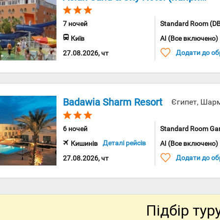
7 ночей
Standard Room (D
Київ
AI (Все включено)
Додати до об
27.08.2026, чт
Badawia Sharm Resort
Єгипет, Шар
6 ночей
Standard Room Garden V
Деталі рейсів
Кишинів
AI (Все включено)
Додати до об
27.08.2026, чт
Підбір тур