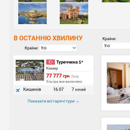
місце
старе 
якщо 
Півде
Для л
сюди 
місцев
В ОСТАННЮ ХВИЛИНУ
Країни:
Усі
Країни:
Усі
Туреччина
5*
Кемер
77 777
грн
2взр
Ультра все включено
Кишинів
16.07
7
ночей
Показати всі гарячі тури →