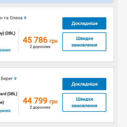
ин та Олена
Докладніше
y) (DBL)
45 786
Швидке
грн
замовлення
2 дорослих
раних
 Берег
Докладніше
ard (DBL)
44 799
Швидке
грн
я)
замовлення
2 дорослих
раних