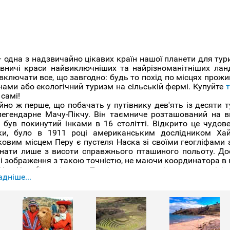
 одна з надзвичайно цікавих країн нашої планети для тури
вничі краси найвиключніших та найрізноманітніших ланд
ключати все, що завгодно: будь то похід по місцях прожив
нами або екологічний туризм на сільській фермі. Купуйте
т
 самі!
йно ж перше, що побачать у путівнику дев'ять із десяти 
 легендарне Мачу-Пікчу. Він таємниче розташований на 
 був покинутий інками в 16 столітті. Відкрито це чудов
ки, було в 1911 році американським дослідником Ха
ковим місцем Перу є пустеля Наска зі своїми геогліфами
знати лише з висоти справжнього пташиного польоту. До
і зображення з такою точністю, не маючи координатора в н
 Чан Чан біля містечка Трухільо є менш відомими у світ
дніше...
івників. Тут протягом 600 років у найбільшому доколумбо
аємниче зникла. Просуваючись на північ країни, також
ояс, що називається Куелап. На відміну від Мачу-Пікчу, т
 щоб особисто побачити визначну пам'ятку, тому що об'єкт
руїн у Перу звичайно є міста та ці міста можуть запропо
ці Лімі можна погуляти гарним старим історичним центр