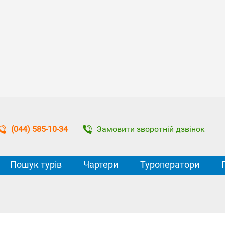
Замовити зворотній дзвінок
(044) 585-10-34
Пошук турів
Чартери
Туроператори