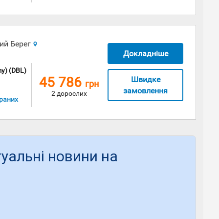
ний Берег
Докладніше
y) (DBL)
45 786
Швидке
грн
замовлення
2 дорослих
раних
туальні новини на