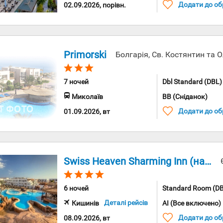
Додати до об
02.09.2026, порівн.
Primorski
Болгарія, Св. Костянтин та 
7 ночей
Dbl Standard (DBL)
Миколаїв
BB (Сніданок)
Додати до об
01.09.2026, вт
Swiss Heaven Sharming Inn (наприклад, Sharming Inn)
6 ночей
Standard Room (D
Деталі рейсів
Кишинів
AI (Все включено)
Додати до об
08.09.2026, вт