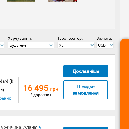
іж тисячолітньою історією допоможуть поринути у
ми Перу є Еквадор, Болівія, Чилі та Бразилія, тому,
ласти план подорожі відразу кількома країнами
тане найкращим місцем на Землі. Щороку виключно
лелазіння та походів, яких точно супроводжують
Харчування:
Туроператор:
Валюта:
Будь-яке
Усі
USD
Докладніше
rd (DBL)
16 495
Швидке
грн
я)
замовлення
2 дорослих
раних
Туреччина, Аланія