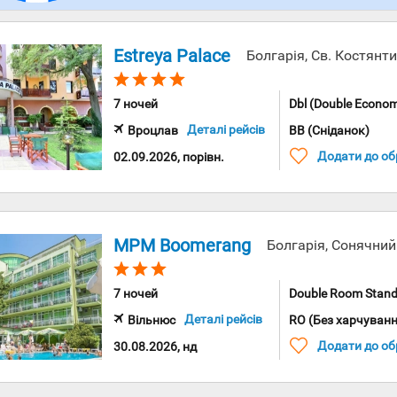
Estreya Palace
Болгарія, Св. Костянт
7 ночей
Dbl (Double Econom
Деталі рейсів
Вроцлав
BB (Сніданок)
Додати до об
02.09.2026, порівн.
MPM Boomerang
Болгарія, Сонячний
7 ночей
Double Room Stand
Деталі рейсів
Вільнюс
RO (Без харчуванн
Додати до об
30.08.2026, нд