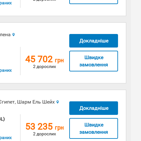
раних
Олена
Докладніше
45 702
Швидке
грн
замовлення
2 дорослих
раних
Єгипет, Шарм Ель Шейх
Докладніше
BL)
53 235
Швидке
грн
замовлення
2 дорослих
раних