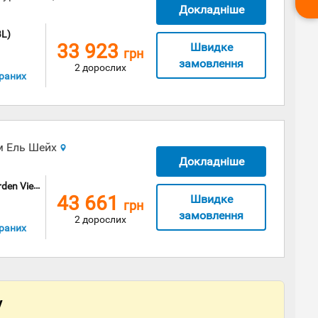
Докладніше
BL)
33 923
Швидке
грн
замовлення
2 дорослих
раних
м Ель Шейх
Докладніше
iew (DBL)
43 661
Швидке
грн
замовлення
2 дорослих
раних
у