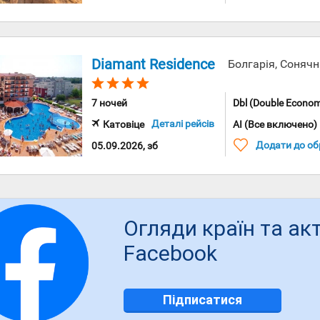
Diamant Residence
Болгарія, Соняч
7 ночей
Dbl (Double Econom
Деталі рейсів
Катовіце
AI (Все включено)
Додати до об
05.09.2026, зб
Огляди країн та ак
Facebook
Підписатися