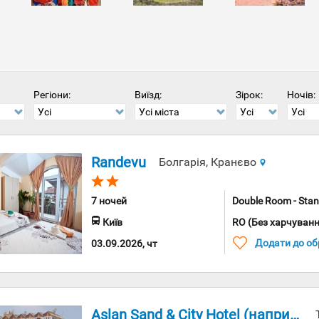
вою їжею. Вулиці старої столиці країни Куско з більш н
місто та перенестись на кілька довгих століть тому. Сусіда
ви хочете отримати багато цікавих вражень, можете ск
нної Америки.
юбителів активних та екстремальних видів спорту Перу с
приїжджають тисячі фанатів маунтинбайку, рафтингу ске
і провідники з метою безпеки.
Регіони:
Виїзд:
Зірок:
Ночів:
Усі
Усі міста
Усі
Усі
Randevu
Болгарія, Кранєво
7 ночей
Double Room - Standa
Київ
RO (Без харчуванн
Додати до об
03.09.2026, чт
Aslan Sand & City Hotel (наприклад, Aslan City)