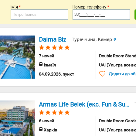
Ім'я
*
Номер телефону
*
Daima Biz
Туреччина, Кемер
7 ночей
Double Room Standard Hotel
Ізмаїл
UAI (Ультра все в
Додати до об
04.09.2026, пункт
Armas Life Belek (екс. Fun & Sun Family Life Belek)
6 ночей
Double Room Garden Promo 
Харків
UAI (Ультра все в