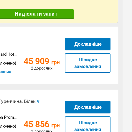
Надіслати запит
Докладніше
 Room (DBL)
45 909
Швидке
грн
ключено)
замовлення
2 дорослих
раних
Туреччина, Білек
Докладніше
Room (DBL)
45 856
Швидке
грн
ключено)
замовлення
2 дорослих