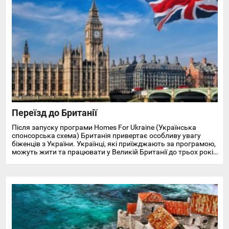
Переїзд до Британії
Після запуску програми Homes For Ukraine (Українська
спонсорська схема) Британія привертає особливу увагу
біженців з України. Українці, які приїжджають за програмою,
можуть жити та працювати у Великій Британії до трьох років
і отримують доступ до охорони здоров'я, пільг, підтримки у
працевлаштуванні, освіті та навчанні англійської мови.