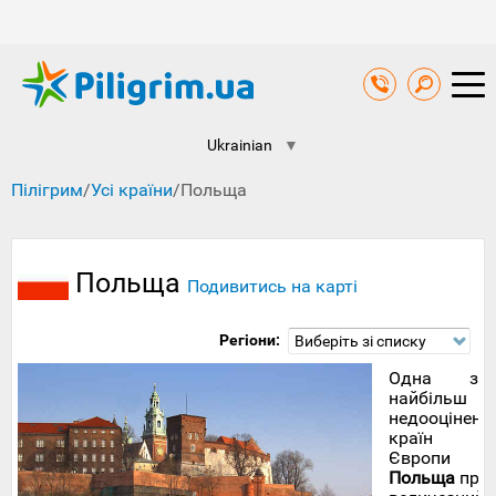
Ukrainian
▼
Пілігрим
/
Усі країни
/
Польща
Польща
Подивитись на карті
Регіони:
Виберіть зі списку
Одна з
найбільш
недооцінени
країн
Європи
Польща
про