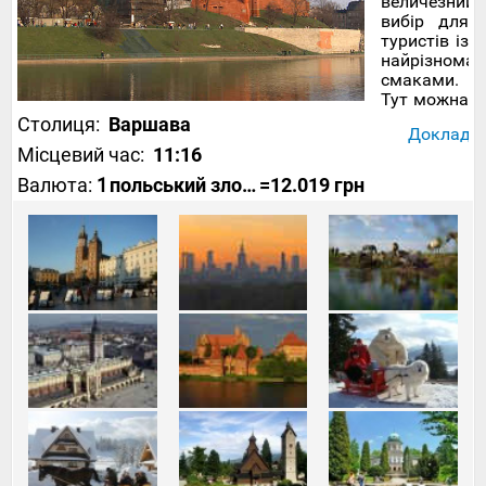
величезний
вибір для
туристів із
найрізноман
смаками.
Тут можна
насолодитис
Столиця:
Варшава
Докладніш
дикими
Місцевий час:
11:16
красами
незайманої
Валюта:
1
польський злотий
=12.019 грн
природи
та
чудовими
гірськолиж
курортами
на півдні
країни,
відвідати
найкрасивіш
історичні
міста
Краків та
Гданськ, а
також
проплисти