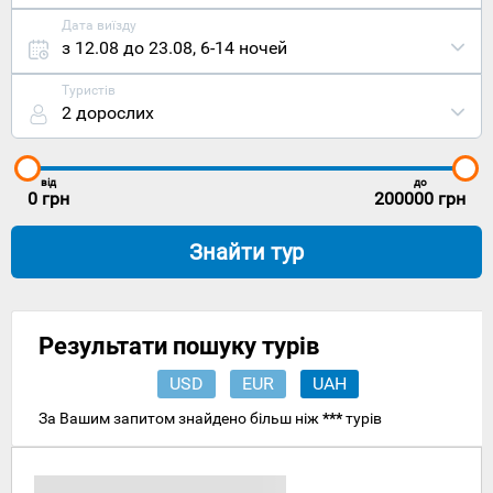
Другої
світової
Дата виїзду
війни,
з 12.08 до 23.08
,
6-14 ночей
була
практично
Туристів
зруйнована
2 дорослих
внаслідок
бойових
дій. Однак
сьогодні
від
до
0
грн
200000
грн
це
прекрасне
сучасне
Знайти тур
місто, яке
перебудовує
з великою
швидкістю
і яке
Результати пошуку турів
крокує в
ногу із
USD
EUR
UAH
сучасним
За Вашим запитом знайдено більш ніж
***
турів
часом.
Але для
туристів
Варшава