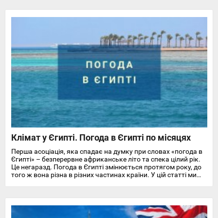
Клімат у Єгипті. Погода в Єгипті по місяцях
Перша асоціація, яка спадає на думку при словах «погода в
Єгипті» – безперервне африканське літо та спека цілий рік.
Це негаразд. Погода в Єгипті змінюється протягом року, до
того ж вона різна в різних частинах країни. У цій статті ми
докладно розповімо про особливості клімату та температуру
повітря та води в Єгипті на найпопулярніших курортах
Червоного моря.