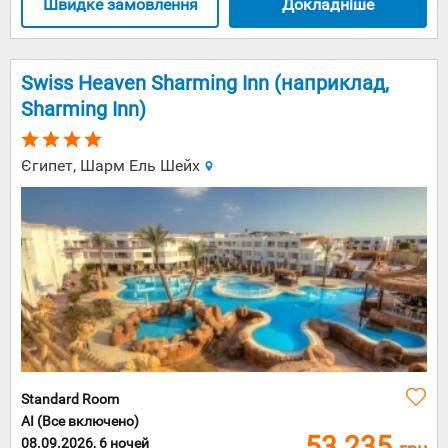
сходіть до
Швидке замовлення
Докладніше
місцевих
нічних
клубів, які
передбачаю
Swiss Heaven Sharming Inn (наприклад,
одними з
Sharming Inn)
топових у
Європі, і
до яких
приїжджают
Єгипет, Шарм Ель Шейх
виступати
найкращі
ді-джеї
світу.
Словаччина
– це
незвичайна
країна, де,
на перший
погляд,
нічого
нового
знайти не
Standard Room
можна,
AI (Все включено)
але перше
53 235
08.09.2026, 6 ночей