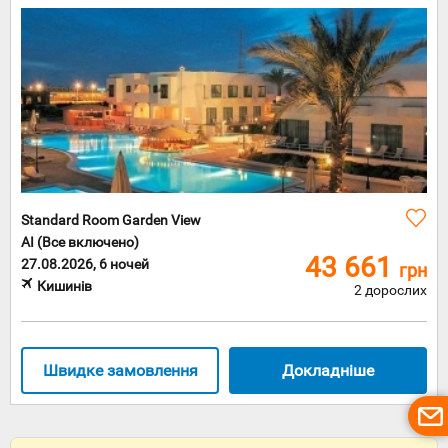
Великий
акцент у
туризмі
країни
робиться
на зимові
активні
види
спорту:
багатостраж
гірські
лижі та
Standard Room Garden View
сноуборд.
Головним
AI (Все включено)
43 661
магнітом
27.08.2026, 6 ночей
грн
любителів
Кишинів
2 дорослих
усіх без
винятку
зимових
видів
спорту є
Швидке замовлення
Докладніше
Високі
Татри, де
знаходяться
десятки