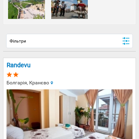
раніше
входили
до складу
однієї
єдиної
держави.
Однак
інші
Фільтри
впевнені,
що
Братислава
- це просто
Randevu
не Прага,
а
Словаччина
Болгарія, Кранєво
- це не
Чехія і
вони
занадто
різні, щоб
їх
порівнювати
Саме тому
гірськолижн
тури до