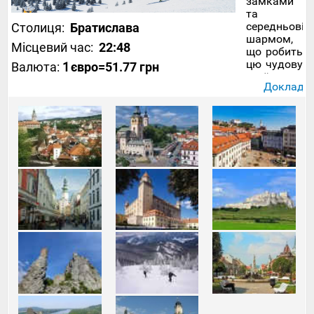
замками
та
середньовіч
Столиця:
Братислава
шармом,
Місцевий час:
22:48
що робить
цю чудову
Валюта:
1
євро
=51.77 грн
країну
Докладніш
першокласн
напрямом
серед
мандрівникі
Дехто
вважає,
що
Словаччина
останніми
роками
перебуває
у тіні своєї
колишньої
другої
половинки
– Чехії, з
якими
вони