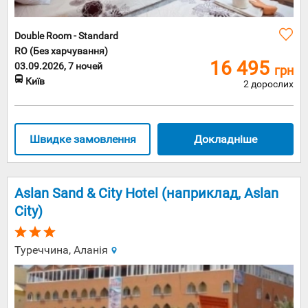
Словаччини
ідеалі
потрібно
Double Room - Standard
поєднувати
RO (Без харчування)
з
16 495
поїздкою
03.09.2026, 7 ночей
грн
до Чехії.
Київ
2 дорослих
1993 рік є
роком
звіту нової
туристичної
Швидке замовлення
Докладніше
Словаччини,
адже саме
тоді
держава
Чехословач
Aslan Sand & City Hotel (наприклад, Aslan
перестала
City)
існувати
на
політичній
Туреччина, Аланія
карті
планети.
За більш
як
двадцять