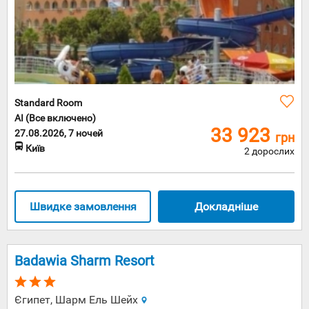
років
словаки
встигли
розвинути
потужну
туристичну
систему.
Головним
Standard Room
туристични
слоганом
AI (Все включено)
Словаччини
33 923
27.08.2026, 7 ночей
грн
стала
Київ
2 дорослих
фраза
«Частина
Європи,
гідна
візиту». І
Швидке замовлення
Докладніше
більшість
туристів,
які
відвідали
Badawia Sharm Resort
цю країну,
згодні з
ним на всі
Єгипет, Шарм Ель Шейх
100%.