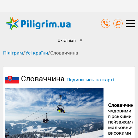
Ukrainian
▼
Пілігрим
/
Усі країни
/
Словаччина
Словаччина
Подивитись на карті
Словаччина
чудовими
гірськими
пейзажами,
мальовничи
високими