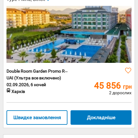
із
культурою
країни.
Тут можна
побачити
як краси
старого
історичного
центру,
так і
сірість
будівель
комуністичн
Double Room Garden Promo Room
періоду.
UAI (Ультра все включено)
Обов'язково
45 856
02.09.2026, 6 ночей
грн
завітайте
Харків
2 дорослих
до
головних
культурних
об'єктів,
серед
Швидке замовлення
Докладніше
яких
Національни
театр
Словаччини.