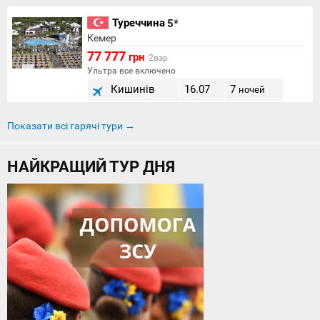
Туреччина
5*
Кемер
77 777
грн
2взр
Ультра все включено
Кишинів
16.07
7
ночей
Показати всі гарячі тури →
НАЙКРАЩИЙ ТУР ДНЯ