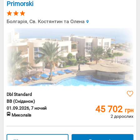
Primorski
Після
нього в
піднесеному
Болгарія, Св. Костянтин та Олена
настрої
дуже
рекомендує
сходити
на звану
вечерю в
один з
місцевих
ресторанів
для
дегустації
чудес
місцевої
Dbl Standard
кулінарії і
розпиттям
BB (Сніданок)
запашного
45 702
01.09.2026, 7 ночей
грн
пива. Вам
Миколаїв
2 дорослих
до душі
нічні танці
–
обов'язково