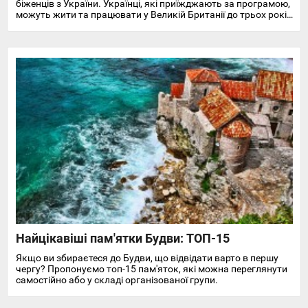
біженців з України. Українці, які приїжджають за програмою,
можуть жити та працювати у Великій Британії до трьох років
і отримують доступ до охорони здоров'я, пільг, підтримки у
працевлаштуванні, освіті та навчанні англійської мови.
Найцікавіші пам'ятки Будви: ТОП-15
Якщо ви збираєтеся до Будви, що відвідати варто в першу
чергу? Пропонуємо топ-15 пам'яток, які можна переглянути
самостійно або у складі організованої групи.