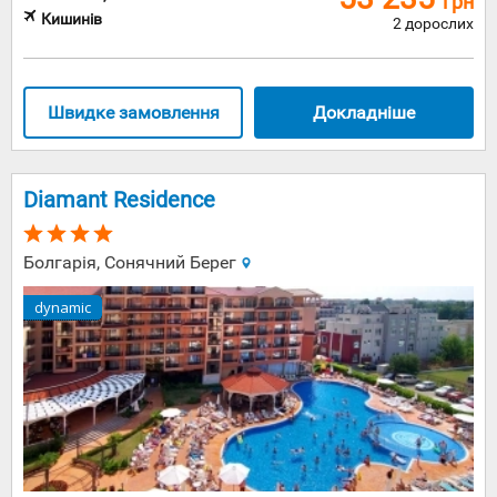
грн
враження
Кишинів
дуже
2 дорослих
оманливе.
Швидке замовлення
Докладніше
Diamant Residence
Болгарія, Сонячний Берег
dynamic