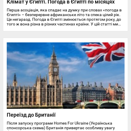
Клімат у Єгипті. Погода в Єгипті по місяцях
Перша асоціація, яка спадає на думку при словах «погода в
Єгипті» – безперервне африканське літо та спека цілий рік.
Це негаразд. Погода в Єгипті змінюється протягом року, до
того ж вона різна в різних частинах країни. У цій статті ми
докладно розповімо про особливості клімату та температуру
повітря та води в Єгипті на найпопулярніших курортах
Червоного моря.
Переїзд до Британії
Після запуску програми Homes For Ukraine (Українська
спонсорська схема) Британія привертає особливу увагу