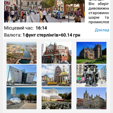
Він зберіг
дивовижний
старовинний
шарм та
промислові
потужності,
Місцевий час:
16:14
Докладніш
що
Валюта:
1
фунт стерлінгів
=60.14 грн
дивовижним
чином
приваблює
мандрівникі
Тури до
Великобрита
надають
достатньо
уваги
такому
віддаленому
британсько
місту,
проте
турист,
який
побував у
Белфасті,