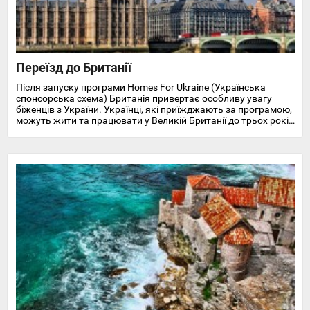
Переїзд до Британії
Після запуску програми Homes For Ukraine (Українська
спонсорська схема) Британія привертає особливу увагу
біженців з України. Українці, які приїжджають за програмою,
можуть жити та працювати у Великій Британії до трьох років
і отримують доступ до охорони здоров'я, пільг, підтримки у
працевлаштуванні, освіті та навчанні англійської мови.