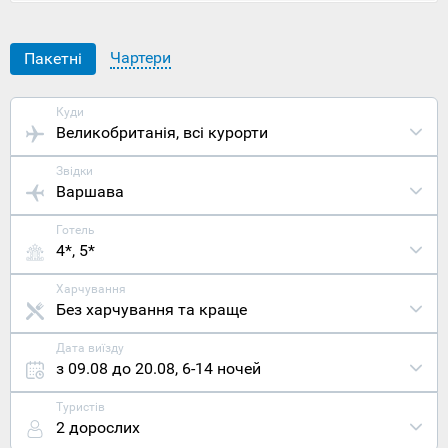
залишиться
закоханий
у нього
Чартери
Пакетні
назавжди.
Розташован
головне
Куди
місто
Великобританія
, всі курорти
Північної
Ірландії на
Звідки
північному
Варшава
сході
Ірландії.
Готель
Територія
4*, 5*
Белфасту
була
заселена
Харчування
ще у
Без харчування та краще
бронзовому
столітті,
Дата виїзду
проте
з 09.08 до 20.08
,
6-14 ночей
лише у
1177 році
Туристів
тут було
2 дорослих
збудовано