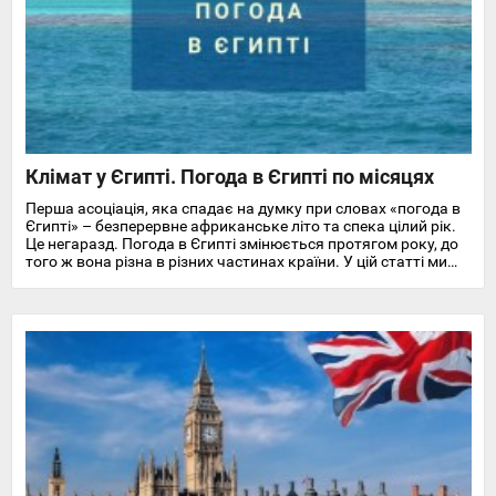
Клімат у Єгипті. Погода в Єгипті по місяцях
Перша асоціація, яка спадає на думку при словах «погода в
Єгипті» – безперервне африканське літо та спека цілий рік.
Це негаразд. Погода в Єгипті змінюється протягом року, до
того ж вона різна в різних частинах країни. У цій статті ми
докладно розповімо про особливості клімату та температуру
повітря та води в Єгипті на найпопулярніших курортах
Червоного моря.