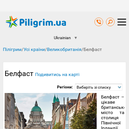
Ukrainian
▼
Пілігрим
/
Усі країни
/
Великобританія
/
Белфаст
Белфаст
Подивитись на карті
Регіони:
Виберіть зі списку
Белфаст –
цікаве
британське
місто та
столиця
Північної
Ірландії.