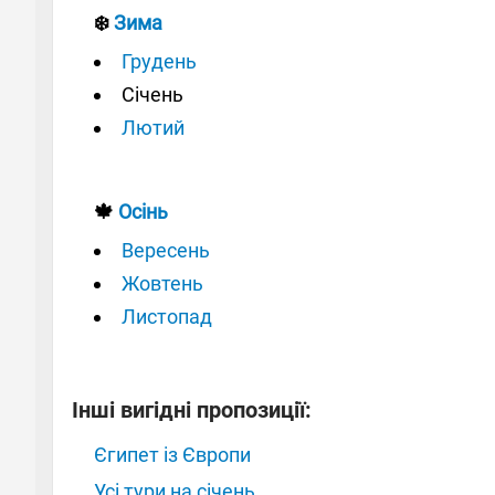
❄️
Зима
Грудень
Січень
Лютий
🍁
Осінь
Вересень
Жовтень
Листопад
Інші вигідні пропозиції:
Єгипет із Європи
Усі тури на січень