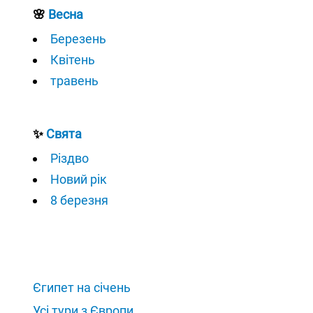
🌸
Весна
Березень
Квітень
травень
✨
Свята
Різдво
Новий рік
8 березня
Єгипет на січень
Усі тури з Європи