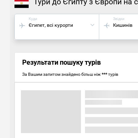
Тури до Єгипту з Європи на 
Куди
Звідки
Єгипет
, всі курорти
Кишинів
Результати пошуку турів
За Вашим запитом знайдено більш ніж
***
турів