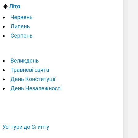
☀️
Літо
Червень
Липень
Серпень
Великдень
Травневі свята
День Конституції
День Незалежності
Усі тури до Єгипту