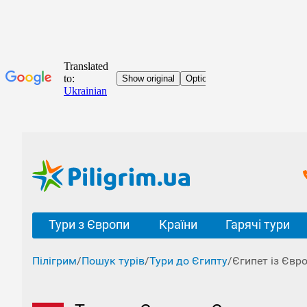
Тури з Європи
Країни
Гарячі тури
Пілігрим
/
Пошук турів
/
Тури до Єгипту
/
Єгипет із Євро