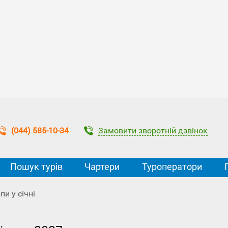
Замовити зворотній дзвінок
(044) 585-10-34
Пошук турів
Чартери
Туроператори
пи у січні