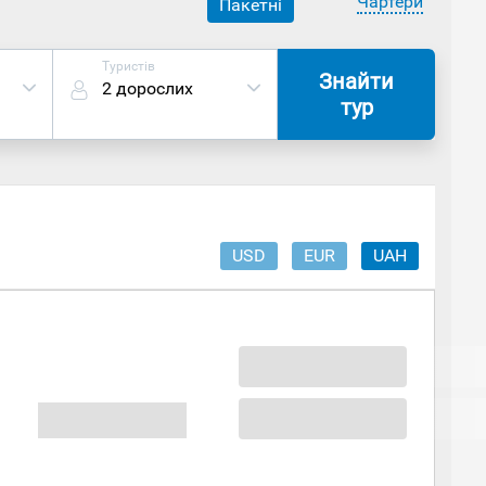
Чартери
Пакетні
Туристів
Знайти
2 дорослих
тур
USD
EUR
UAH