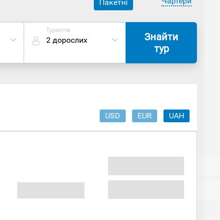
Чартери
Пакетні
Туристів
Знайти
2 дорослих
тур
USD
EUR
UAH