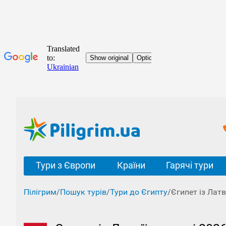
Тури з Європи
Країни
Гарячі тури
Пілігрим
/
Пошук турів
/
Тури до Єгипту
/
Єгипет із Латві