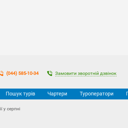
Замовити зворотній дзвінок
(044) 585-10-34
Пошук турів
Чартери
Туроператори
ї у серпні