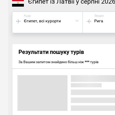
Єгипет із Латвії у серпні 202
Куди
Звідки
Єгипет
, всі курорти
Рига
Результати пошуку турів
За Вашим запитом знайдено більш ніж
***
турів