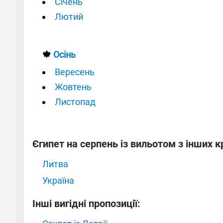
Січень
Лютий
🍁
Осінь
Вересень
Жовтень
Листопад
Єгипет на серпень із вильотом з інших к
Литва
Україна
Інші вигідні пропозиції: