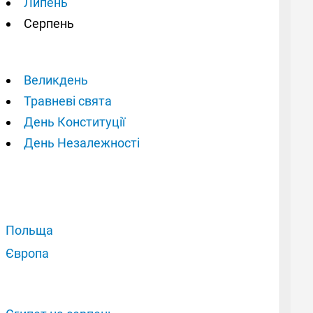
Липень
Серпень
Великдень
Травневі свята
День Конституції
День Незалежності
Польща
Європа