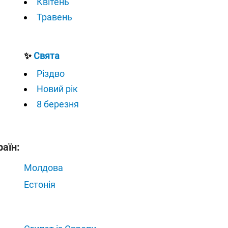
Квітень
Травень
✨
Свята
Різдво
Новий рік
8 березня
раїн:
Молдова
Естонія