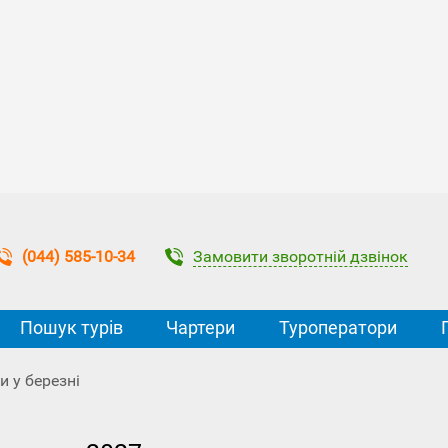
Замовити зворотній дзвінок
(044) 585-10-34
Пошук турів
Чартери
Туроператори
и у березні