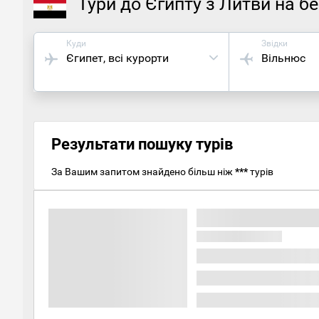
Тури до Єгипту з Литви на б
Куди
Звідки
Єгипет
, всі курорти
Вільнюс
Результати пошуку турів
За Вашим запитом знайдено більш ніж
***
турів