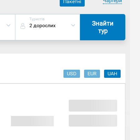
Чартери
Пакетні
Туристів
Знайти
2 дорослих
тур
USD
EUR
UAH