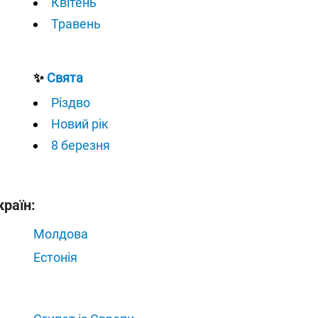
Квітень
Травень
✨
Свята
Різдво
Новий рік
8 березня
країн:
Молдова
Естонія