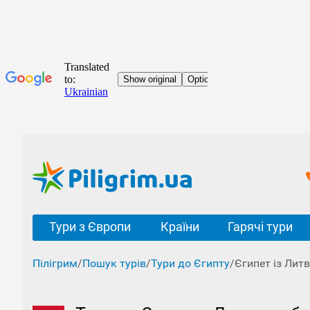
Тури з Європи
Країни
Гарячі тури
Пілігрим
/
Пошук турів
/
Тури до Єгипту
/
Єгипет із Литв