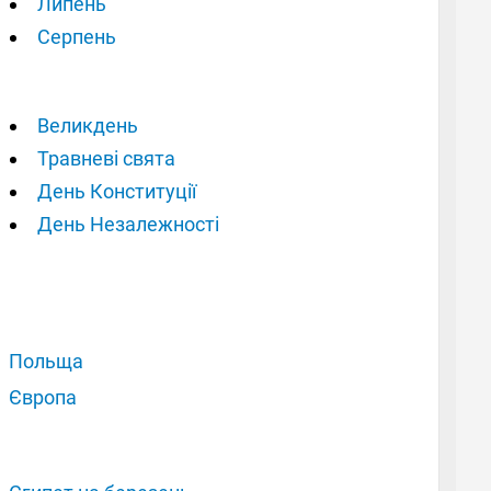
Липень
Серпень
Великдень
Травневі свята
День Конституції
День Незалежності
Польща
Європа