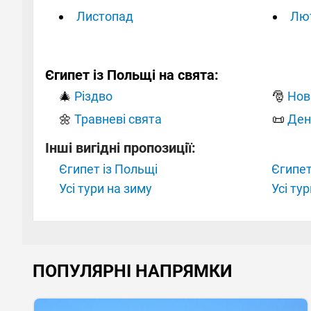
Листопад
Лю
Єгипет із Польщі на свята:
🎄
Різдво
🎅
Нов
🌼
Травневі свята
📜
Ден
Інші вигідні пропозиції:
Єгипет із Польщі
Єгипет
Усі тури на зиму
Усі ту
ПОПУЛЯРНІ НАПРЯМКИ