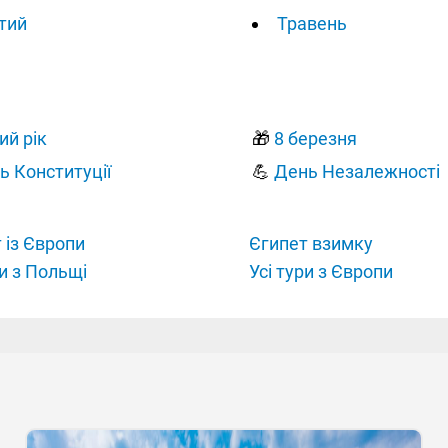
тий
Травень
ий рік
🎁
8 березня
ь Конституції
💪
День Незалежності
 із Європи
Єгипет взимку
ри з Польщі
Усі тури з Європи