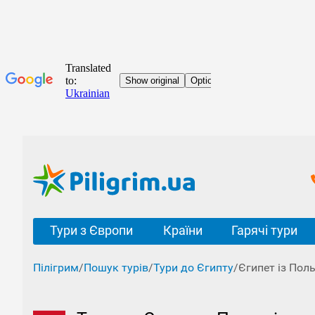
Тури з Європи
Країни
Гарячі тури
Пілігрим
/
Пошук турів
/
Тури до Єгипту
/
Єгипет із Пол