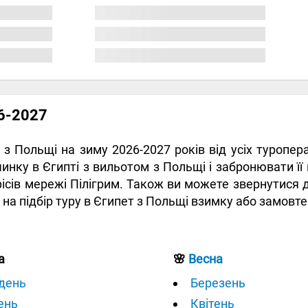
26-2027
у з Польщі на зиму 2026-2027 років від усіх туропе
нку в Єгипті з вильотом з Польщі і забронювати її 
ісів мережі Пілігрим. Також ви можете звернутися 
т на підбір туру в Єгипет з Польщі взимку або замовт
а
🌸
Весна
день
Березень
ень
Квітень