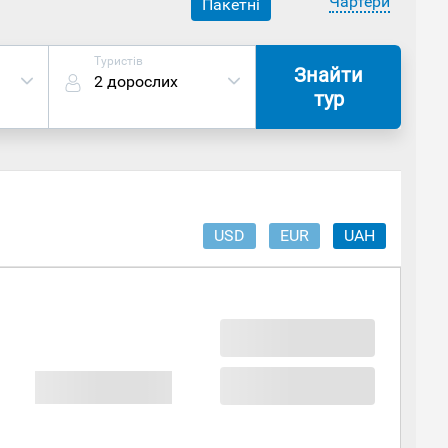
Чартери
Пакетні
Туристів
Знайти
2 дорослих
тур
USD
EUR
UAH