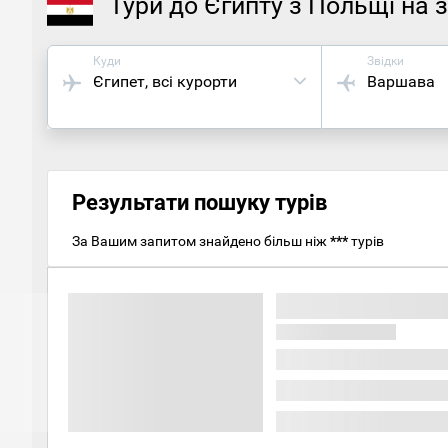
Тури до Єгипту з Польщі на 
Куди
Звідки
Єгипет
, всі курорти
Варшава
Результати пошуку турів
За Вашим запитом знайдено більш ніж
***
турів