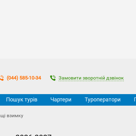
Замовити зворотній дзвінок
(044) 585-10-34
Пошук турів
Чартери
Туроператори
ьщі взимку