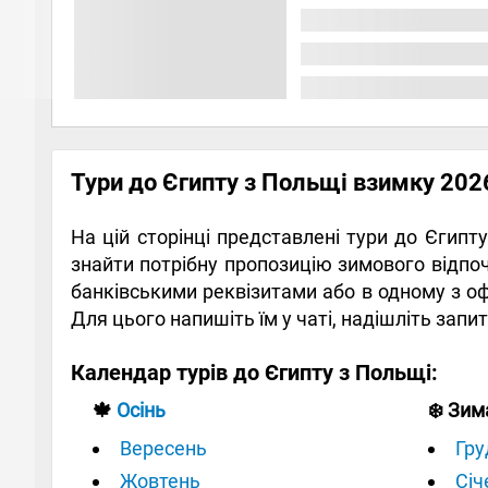
Тури до Єгипту з Польщі взимку 20
На цій сторінці представлені тури до Єгипт
знайти потрібну пропозицію зимового відпочи
банківськими реквізитами або в одному з оф
Для цього напишіть їм у чаті, надішліть запи
Календар турів до Єгипту з Польщі:
🍁
Осінь
❄️ Зим
Вересень
Гру
Жовтень
Січ