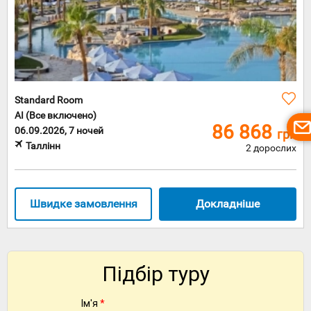
Standard Room
AI (Все включено)
86 868
06.09.2026, 7 ночей
грн
Таллінн
2 дорослих
Швидке замовлення
Докладніше
Підбір туру
Ім'я
*