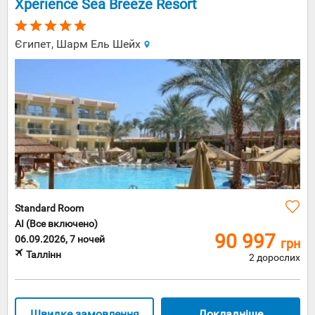
Xperience Sea Breeze Resort
Єгипет, Шарм Ель Шейх
Standard Room
AI (Все включено)
90 997
06.09.2026, 7 ночей
грн
Таллінн
2 дорослих
Швидке замовлення
Докладніше