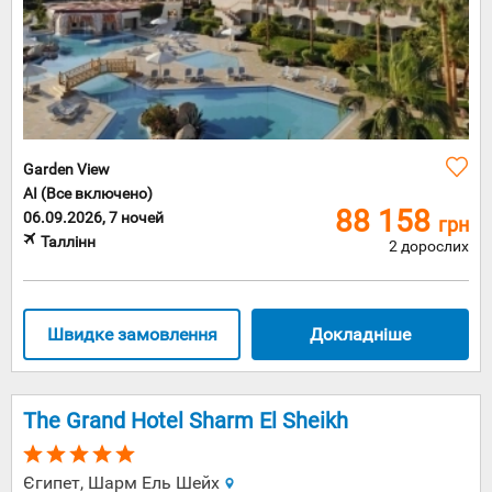
Garden View
AI (Все включено)
88 158
06.09.2026, 7 ночей
грн
Таллінн
2 дорослих
Швидке замовлення
Докладніше
The Grand Hotel Sharm El Sheikh
Єгипет, Шарм Ель Шейх