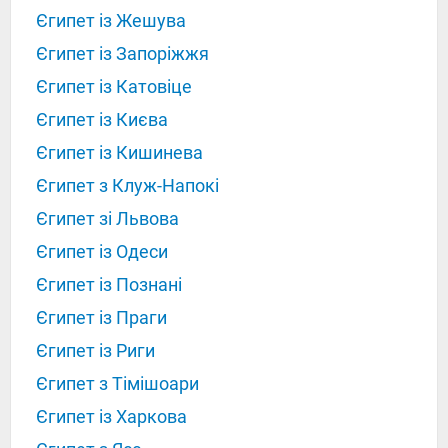
Єгипет із Жешува
Єгипет із Запоріжжя
Єгипет із Катовіце
Єгипет із Києва
Єгипет із Кишинева
Єгипет з Клуж-Напокі
Єгипет зі Львова
Єгипет із Одеси
Єгипет із Познані
Єгипет із Праги
Єгипет із Риги
Єгипет з Тімішоари
Єгипет із Харкова