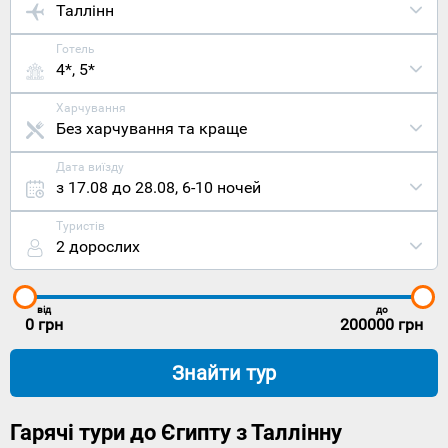
Таллінн
Готель
4*, 5*
Харчування
Без харчування та краще
Дата виїзду
з 17.08 до 28.08
,
6-10 ночей
Туристів
2 дорослих
від
до
0
грн
200000
грн
Знайти тур
Гарячі тури до Єгипту з Таллінну