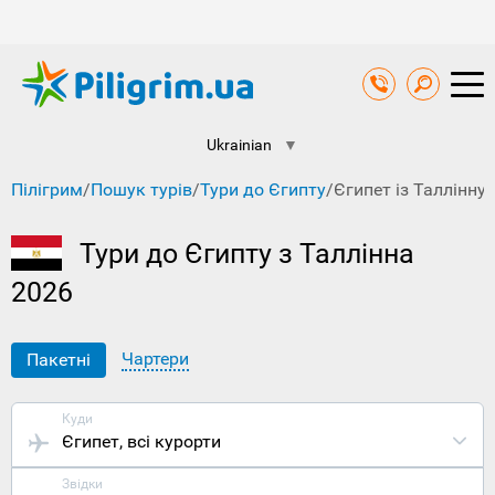
Ukrainian
▼
Пілігрим
/
Пошук турів
/
Тури до Єгипту
/
Єгипет із Таллінну
Тури до Єгипту з Таллінна
2026
Чартери
Пакетні
Куди
Єгипет
, всі курорти
Звідки