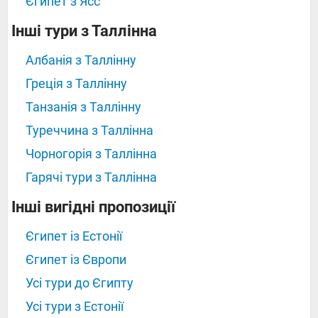
Єгипет з Ясс
Інші тури з Таллінна
Албанія з Таллінну
Греція з Таллінну
Танзанія з Таллінну
Туреччина з Таллінна
Чорногорія з Таллінна
Гарячі тури з Таллінна
Інші вигідні пропозиції
Єгипет із Естонії
Єгипет із Європи
Усі тури до Єгипту
Усі тури з Естонії