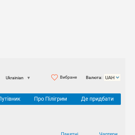
Вибране
Валюта:
Ukrainian
▼
Путівник
Про Пілігрим
Де придбати
Пакетні
Чартери