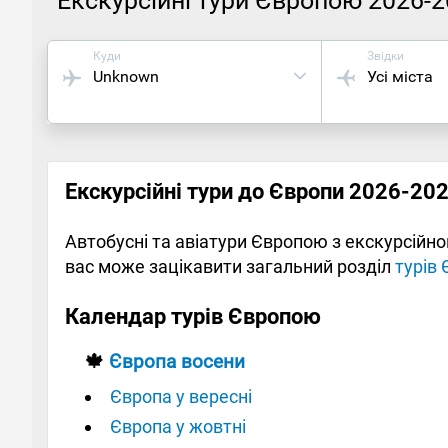
Екскурсійні тури Європою 2026-
Куди
Звідки
Unknown
Усі міста
Екскурсійні тури до Європи 2026-20
Автобусні та авіатури Європою з екскурсій
вас може зацікавити загальний розділ
турів
Календар турів Європою
🍁
Європа восени
Європа у вересні
Європа у жовтні