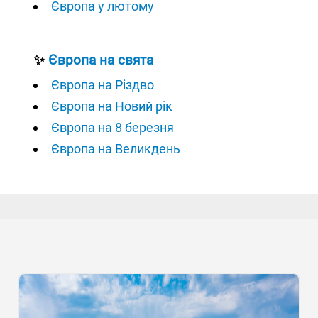
Європа у лютому
✨
Європа на свята
Європа на Різдво
Європа на Новий рік
Європа на 8 березня
Європа на Великдень