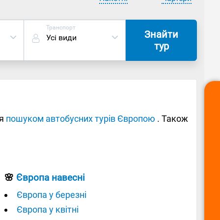
Транспорт
Знайти
Усі види
тур
ся
пошуком автобусних турів Європою
. Також
🌸
Європа навесні
Європа у березні
Європа у квітні