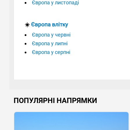
Європа у листопаді
☀️
Європа влітку
Європа у червні
Європа у липні
Європа у серпні
ПОПУЛЯРНІ НАПРЯМКИ