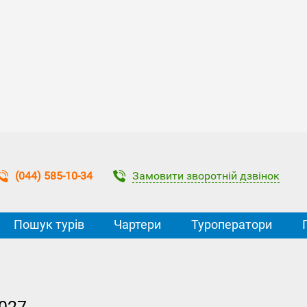
Замовити зворотній дзвінок
(044) 585-10-34
Пошук турів
Чартери
Туроператори