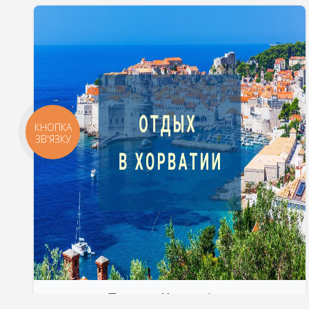
КНОПКА
ЗВ'ЯЗКУ
Тури до Хорватії