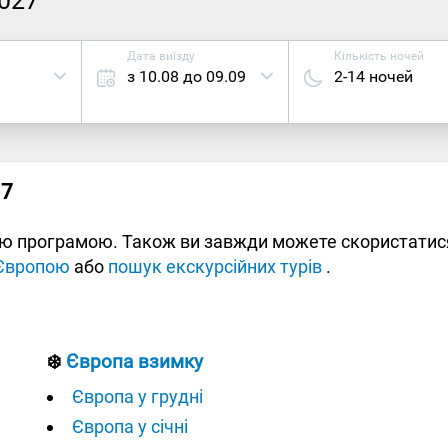
2027
Дата виїзду
Кількість ночей
з 10.08 до 09.09
2-14 ночей
27
ною програмою. Також ви завжди можете скористати
 Європою
або
пошук екскурсійних турів
.
❄️
Європа взимку
Європа у грудні
Європа у січні