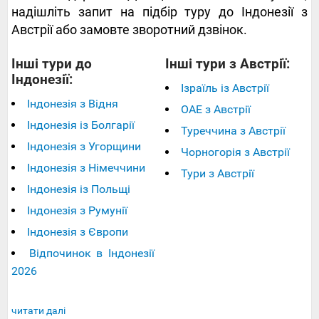
надішліть запит на підбір туру до Індонезії з
Австрії або замовте зворотний дзвінок.
Інші тури до
Інші тури з Австрії:
Індонезії:
Ізраїль із Австрії
Індонезія з Відня
ОАЕ з Австрії
Індонезія із Болгарії
Туреччина з Австрії
Індонезія з Угорщини
Чорногорія з Австрії
Індонезія з Німеччини
Тури з Австрії
Індонезія із Польщі
Індонезія з Румунії
Індонезія з Європи
Відпочинок в Індонезії
2026
читати далі