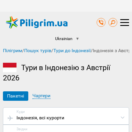
Ukrainian
▼
Пілігрим
/
Пошук турів
/
Тури до Індонезії
/
Індонезія з Австрі
Тури в Індонезію з Австрії
2026
Чартери
Пакетні
Куди
Індонезія
, всі курорти
Звідки