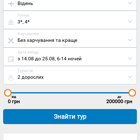
Відень
Готель
3*, 4*
Харчування
Без харчування та краще
Дата виїзду
з 14.08 до 25.08
,
6-14 ночей
Туристів
2 дорослих
від
до
0
грн
200000
грн
Знайти тур