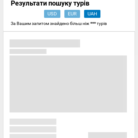
Результати пошуку турів
USD
EUR
UAH
За Вашим запитом знайдено більш ніж
***
турів