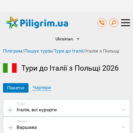
Ukrainian
▼
Пілігрим
/
Пошук турів
/
Тури до Італії
/
Італія з Польщі
Тури до Італії з Польщі 2026
Чартери
Пакетні
Куди
Італія
, всі курорти
Звідки
Варшава