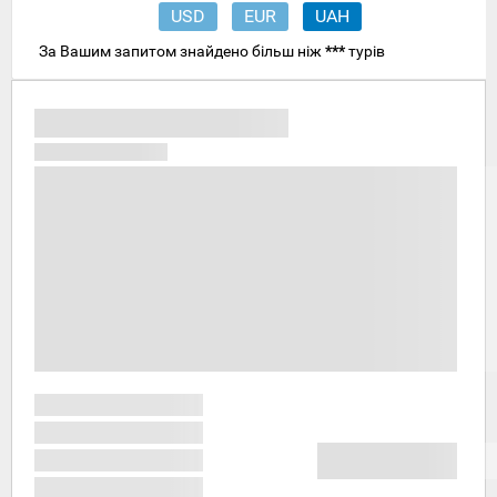
USD
EUR
UAH
За Вашим запитом знайдено більш ніж
***
турів