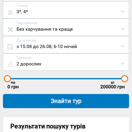
Готель
3*, 4*
Харчування
Без харчування та краще
Дата виїзду
з 15.08 до 26.08
,
6-10 ночей
Туристів
2 дорослих
від
до
0
грн
200000
грн
Знайти тур
Результати пошуку турів