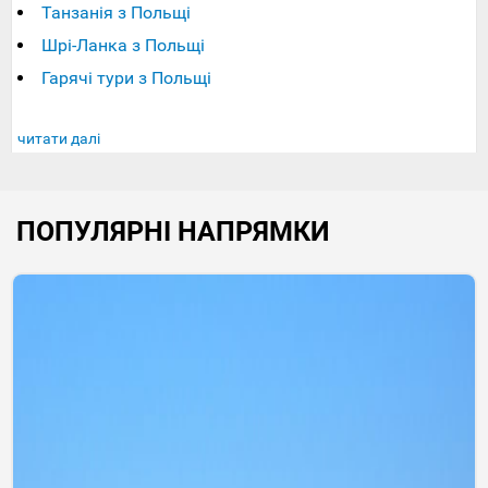
Танзанія з Польщі
Шрі-Ланка з Польщі
Гарячі тури з Польщі
читати далі
ПОПУЛЯРНІ НАПРЯМКИ