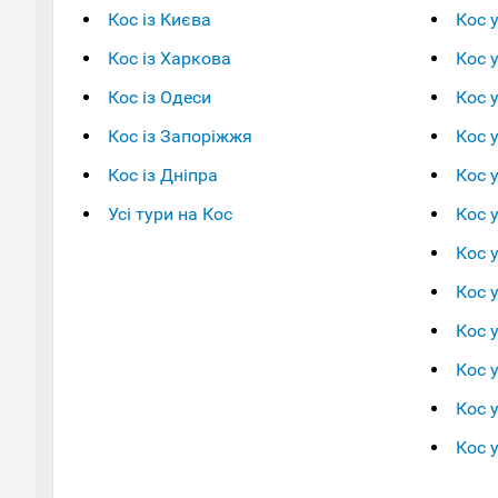
Кос із Києва
Кос у
Кос із Харкова
Кос 
Кос із Одеси
Кос у
Кос із Запоріжжя
Кос у
Кос із Дніпра
Кос 
Усі тури на Кос
Кос 
Кос у
Кос у
Кос у
Кос 
Кос 
Кос у