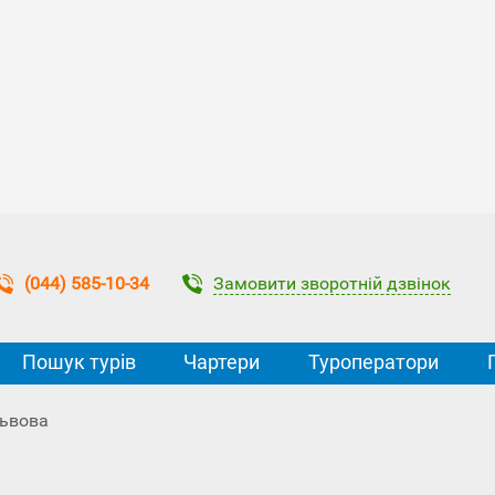
Замовити зворотній дзвінок
(044) 585-10-34
Пошук турів
Чартери
Туроператори
Львова