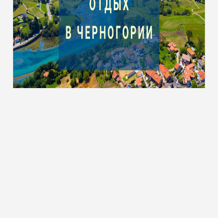
Тури до Чорногорії
ТУРИ ТА КВИТКИ
 мережах:
Пошук турів