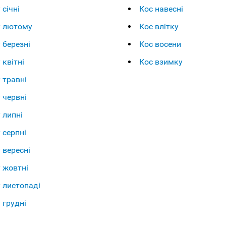
 січні
Кос навесні
у лютому
Кос влітку
 березні
Кос восени
 квітні
Кос взимку
у травні
у червні
 липні
 серпні
 вересні
у жовтні
у листопаді
 грудні