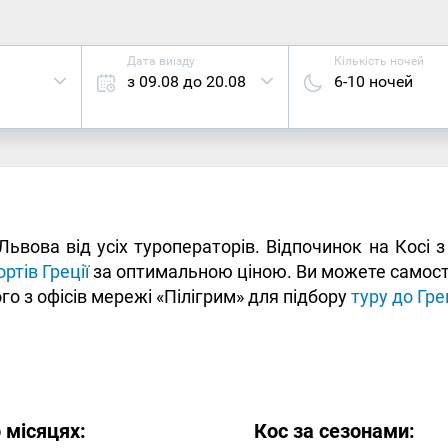
Дата виїзду
Кількість ночей
з 09.08 до 20.08
6-10 ночей
і Львова від усіх туроператорів. Відпочинок на Косі
ртів Греції
за оптимальною ціною. Ви можете самостій
о з офісів мережі «Пілігрим» для підбору
туру до Грец
 місяцях:
Кос за сезонами: