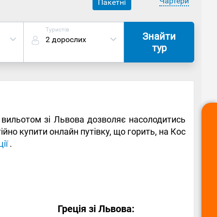
Чартери
Пакетні
Туристів
Знайти
2 дорослих
тур
 з вильотом зі Львова дозволяє насолодитись
но купити онлайн путівку, що горить, на Кос
ії
.
Греція зі Львова: