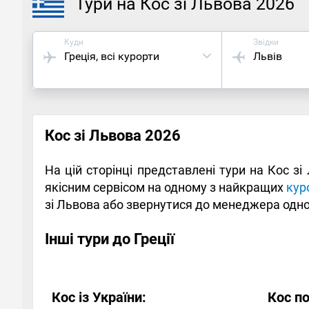
Тури на Кос зі Львова 2026
Куди
Звідки
Греція
, всі курорти
Львів
Кос зі Львова 2026
На цій сторінці представлені тури на Кос з
якісним сервісом на одному з найкращих
куро
зі Львова або звернутися до менеджера одног
Інші тури до Греції
Кос із України:
Кос по