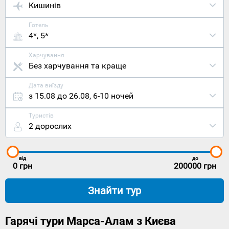
Кишинів
Готель
4*, 5*
Харчування
Без харчування та краще
Дата виїзду
з 15.08 до 26.08
,
6-10 ночей
Туристів
2 дорослих
від
до
0
грн
200000
грн
Знайти тур
Гарячі тури Марса-Алам з Києва