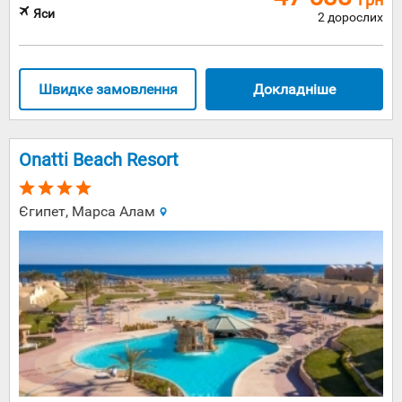
Яси
2 дорослих
Швидке замовлення
Докладніше
Onatti Beach Resort
Єгипет, Марса Алам