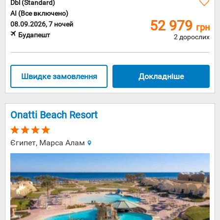
Dbl (Standard)
AI (Все включено)
52 979
08.09.2026, 7 ночей
грн
Будапешт
2 дорослих
Швидке замовлення
Докладніше
Onatti Beach Resort
Єгипет, Марса Алам