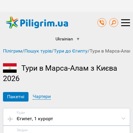
Ukrainian
▼
Пілігрим
/
Пошук турів
/
Тури до Єгипту
/
Тури в Марса-Алам
Тури в Марса-Алам з Києва
2026
Чартери
Пакетні
Куди
Єгипет
, 1 курорт
Звідки