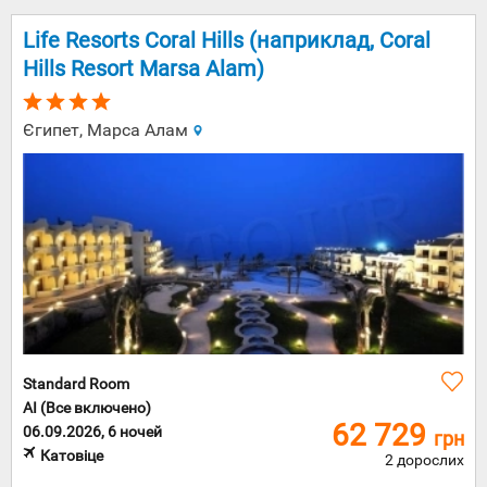
Life Resorts Coral Hills (наприклад, Coral
Hills Resort Marsa Alam)
Єгипет, Марса Алам
Standard Room
AI (Все включено)
62 729
06.09.2026, 6 ночей
грн
Катовіце
2 дорослих