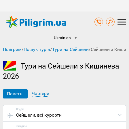
Ukrainian
▼
Пілігрим
/
Пошук турів
/
Тури на Сейшели
/
Сейшели з Кишин
Тури на Сейшели з Кишинева
2026
Чартери
Пакетні
Куди
Сейшели
, всі курорти
Звідки