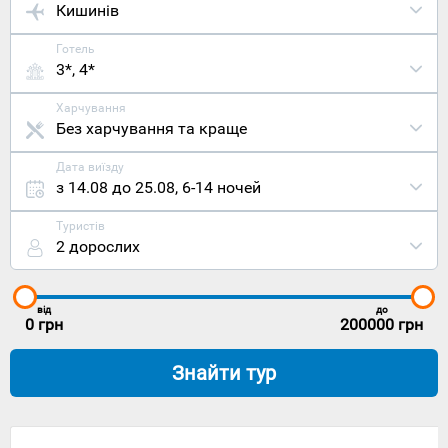
Кишинів
Готель
3*, 4*
Харчування
Без харчування та краще
Дата виїзду
з 14.08 до 25.08
,
6-14 ночей
Туристів
2 дорослих
від
до
0
грн
200000
грн
Знайти тур