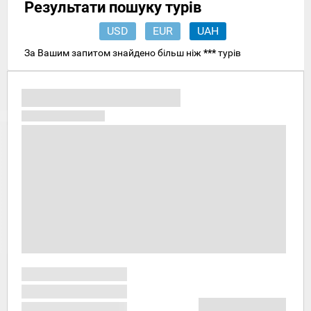
Результати пошуку турів
USD
EUR
UAH
За Вашим запитом знайдено більш ніж
***
турів