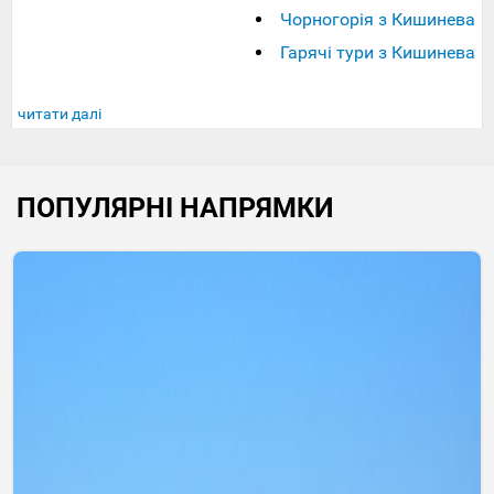
Чорногорія з Кишинева
Гарячі тури з Кишинева
читати далі
ПОПУЛЯРНІ НАПРЯМКИ