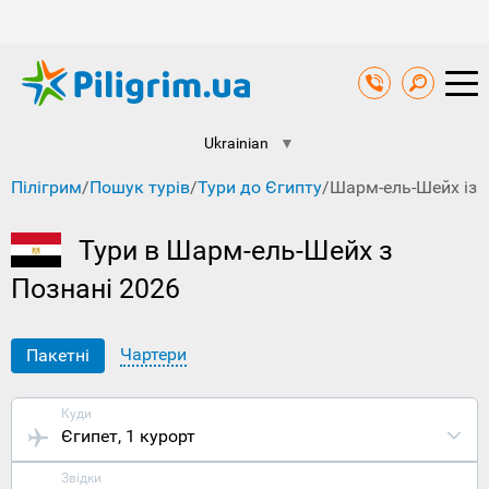
Ukrainian
▼
Пілігрим
/
Пошук турів
/
Тури до Єгипту
/
Шарм-ель-Шейх із 
Тури в Шарм-ель-Шейх з
Познані 2026
Чартери
Пакетні
Куди
Єгипет
, 1 курорт
Звідки