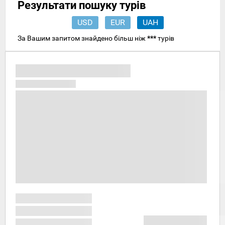
Результати пошуку турів
USD
EUR
UAH
За Вашим запитом знайдено більш ніж
***
турів