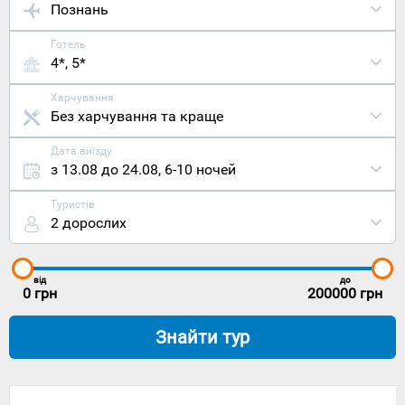
Познань
Готель
4*, 5*
Харчування
Без харчування та краще
Дата виїзду
з 13.08 до 24.08
,
6-10 ночей
Туристів
2 дорослих
від
до
0
грн
200000
грн
Знайти тур