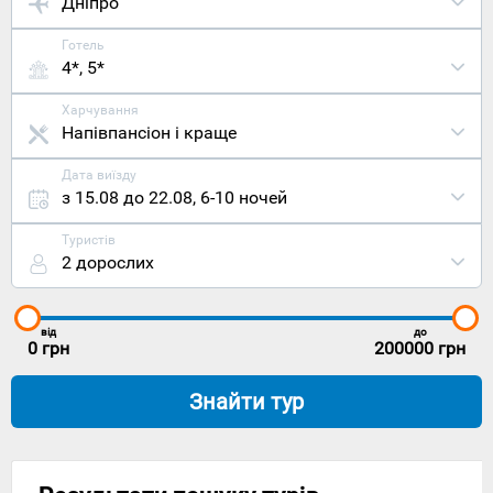
Дніпро
Готель
4*, 5*
Харчування
Напівпансіон і краще
Дата виїзду
з 15.08 до 22.08
,
6-10 ночей
Туристів
2 дорослих
від
до
0
грн
200000
грн
Знайти тур