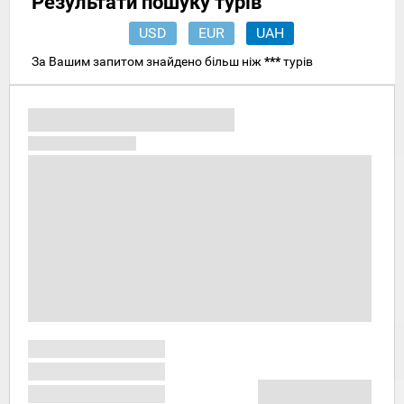
Результати пошуку турів
USD
EUR
UAH
За Вашим запитом знайдено більш ніж
***
турів