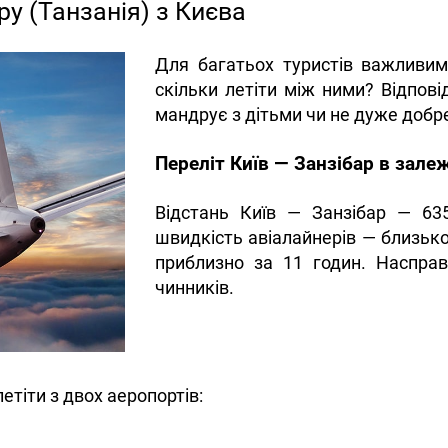
ру (Танзанія) з Києва
Для багатьох туристів важливим
скільки летіти між ними? Відпові
мандрує з дітьми чи не дуже добр
Переліт Київ — Занзібар в зале
Відстань Київ — Занзібар — 6
швидкість авіалайнерів — близько
приблизно за 11 годин. Насправ
чинників.
етіти з двох аеропортів: