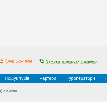
Замовити зворотній дзвінок
(044) 585-10-34
Пошук турів
Чартери
Туроператори
я) з Києва