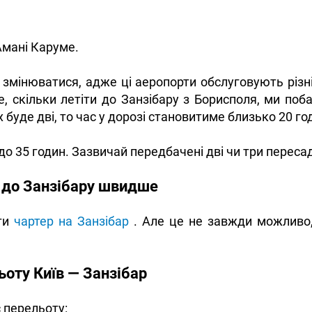
Амані Каруме.
мінюватися, адже ці аеропорти обслуговують різні ав
те, скільки летіти до Занзібару з Борисполя, ми по
 буде дві, то час у дорозі становитиме близько 20 го
до 35 годин. Зазвичай передбачені дві чи три переса
а до Занзібару швидше
ати
чартер на Занзібар
. Але це не завжди можливо,
ьоту Київ — Занзібар
 перельоту: