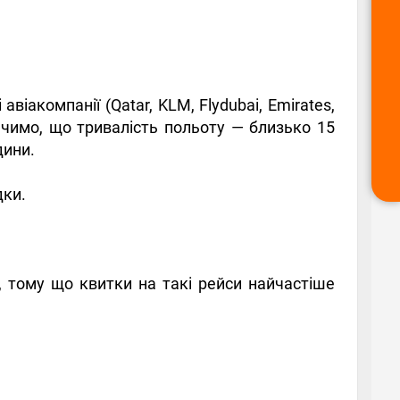
іакомпанії (Qatar, KLM, Flydubai, Emirates,
бачимо, що тривалість польоту — близько 15
дини.
дки.
 тому що квитки на такі рейси найчастіше