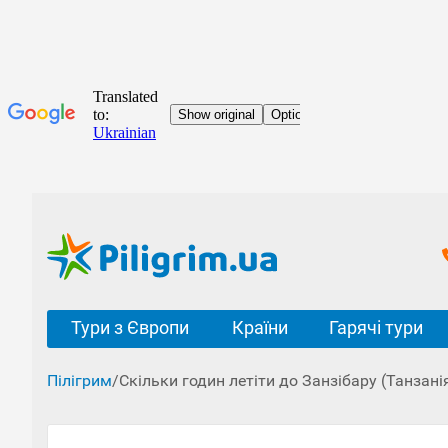
Тури з Європи
Країни
Гарячі тури
Пілігрим
/
Скільки годин летіти до Занзібару (Танзані