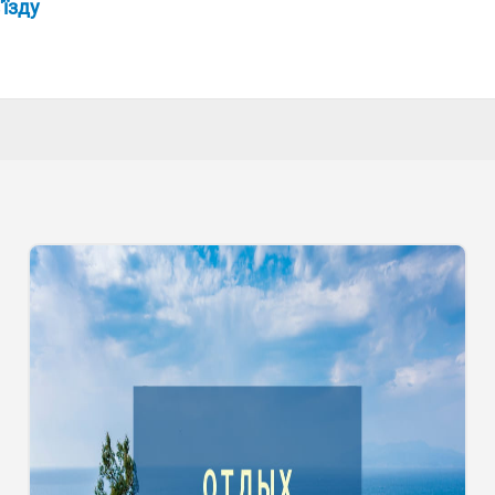
'їзду