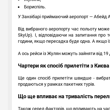
Бориспіль.
У Занзібарі приймаючий аеропорт — Абейд 
Від вибраного аеропорту час польоту може з
SkyUp). І, відповідаючи на запитання про 
години, якщо пересадка буде одна. А якщо їх
А ось рейси із Жулян можуть зайняти від 19 
Чартери як спосіб прилетіти з Києв
Ще один спосіб прилетіти швидше - вибр
продаються у рамках пакетних турів.
Що ще впливає на тривалість перел
Також серед факторів, що впливають на час