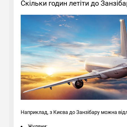
Скільки годин летіти до Занзіба
Наприклад, з Києва до Занзібару можна відл
Жуляни;