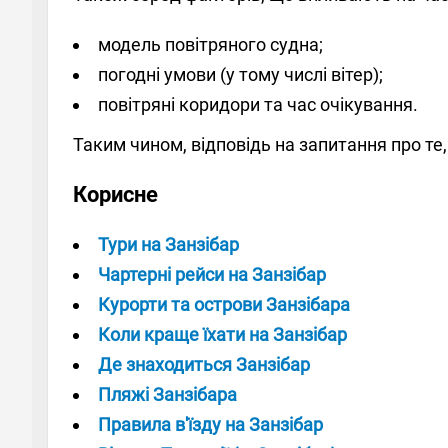
модель повітряного судна;
погодні умови (у тому числі вітер);
повітряні коридори та час очікування.
Таким чином, відповідь на запитання про те, 
Корисне
Тури на Занзібар
Чартерні рейси на Занзібар
Курорти та острови Занзібара
Коли краще їхати на Занзібар
Де знаходиться Занзібар
Пляжі Занзібара
Правила в'їзду на Занзібар