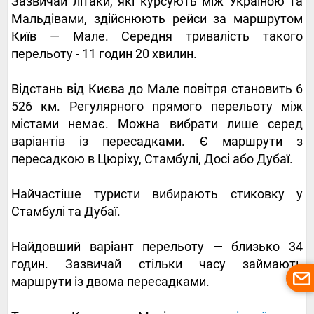
Зазвичай літаки, які курсують між Україною та
Мальдівами, здійснюють рейси за маршрутом
Київ — Мале. Середня тривалість такого
перельоту - 11 годин 20 хвилин.
Відстань від Києва до Мале повітря становить 6
526 км. Регулярного прямого перельоту між
містами немає. Можна вибрати лише серед
варіантів із пересадками. Є маршрути з
пересадкою в Цюріху, Стамбулі, Досі або Дубаї.
Найчастіше туристи вибирають стиковку у
Стамбулі та Дубаї.
Найдовший варіант перельоту — близько 34
годин. Зазвичай стільки часу займають
маршрути із двома пересадками.