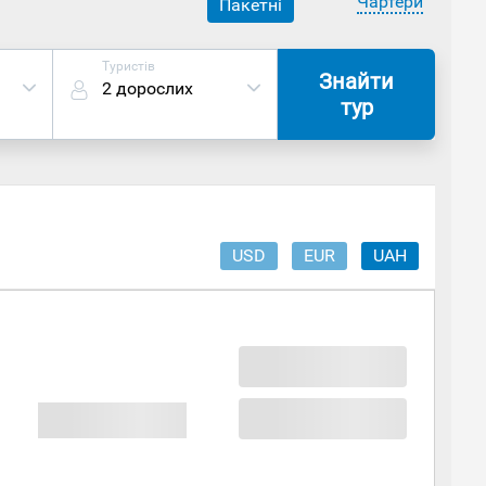
Чартери
Пакетні
Туристів
Знайти
2 дорослих
тур
USD
EUR
UAH