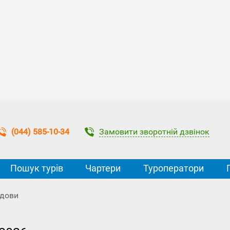
Замовити зворотній дзвінок
(044) 585-10-34
Пошук турів
Чартери
Туроператори
лдови