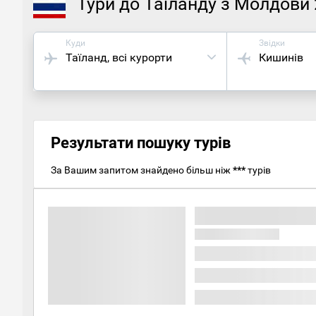
Тури до Таїланду з Молдови
Куди
Звідки
Таїланд
, всі курорти
Кишинів
Результати пошуку турів
За Вашим запитом знайдено більш ніж
***
турів