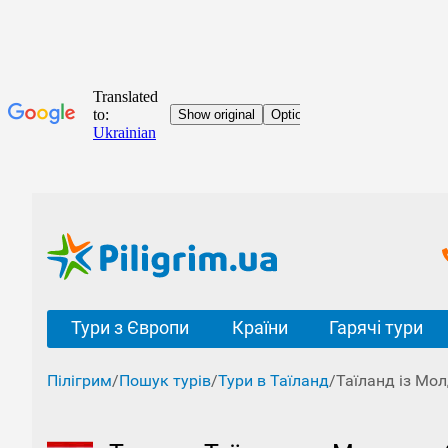
Тури з Європи
Країни
Гарячі тури
Пілігрим
/
Пошук турів
/
Тури в Таїланд
/
Таїланд із Мо