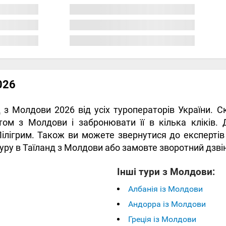
026
нд з Молдови 2026 від усіх туроператорів України. 
том з Молдови і забронювати її в кілька кліків.
Пілігрим. Також ви можете звернутися до експерті
р туру в Таїланд з Молдови або замовте зворотний дзві
Інші тури з Молдови:
Албанія із Молдови
Андорра із Молдови
Греція із Молдови