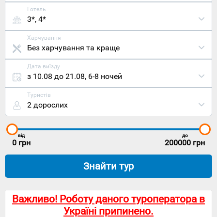
Готель
3*, 4*
Харчування
Без харчування та краще
Дата виїзду
з 10.08 до 21.08
,
6-8 ночей
Туристів
2 дорослих
від
до
0
грн
200000
грн
Знайти тур
Важливо! Роботу даного туроператора в
Україні припинено.