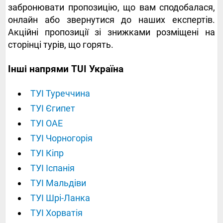
забронювати пропозицію, що вам сподобалася,
онлайн або звернутися до наших експертів.
Акційні пропозиції зі знижками розміщені на
сторінці турів, що горять.
Інші напрями TUI Україна
ТУІ Туреччина
ТУІ Єгипет
ТУІ ОАЕ
ТУІ Чорногорія
ТУІ Кіпр
ТУІ Іспанія
ТУІ Мальдіви
ТУІ Шрі-Ланка
ТУІ Хорватія