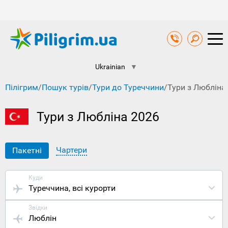
Ukrainian
▼
Пілігрим
/
Пошук турів
/
Тури до Туреччини
/
Тури з Любліна
Тури з Любліна 2026
Чартери
Пакетні
Куди
Туреччина
, всі курорти
Звідки
Люблін