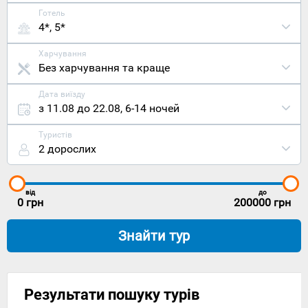
Готель
4*, 5*
Харчування
Без харчування та краще
Дата виїзду
з 11.08 до 22.08
,
6-14 ночей
Туристів
2 дорослих
від
до
0
грн
200000
грн
Знайти тур
Результати пошуку турів