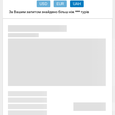
USD
EUR
UAH
За Вашим запитом знайдено більш ніж
***
турів