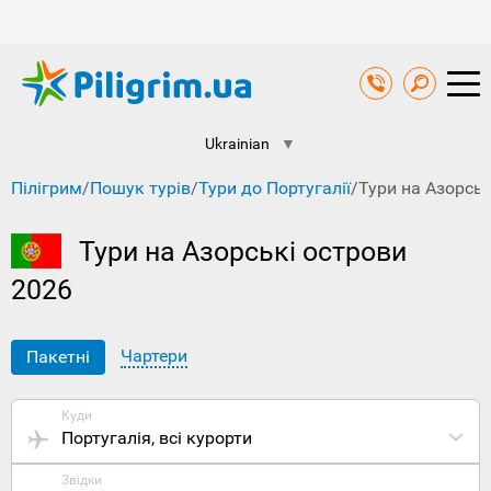
Ukrainian
▼
Пілігрим
/
Пошук турів
/
Тури до Португалії
/
Тури на Азорськ
Тури на Азорські острови
2026
Чартери
Пакетні
Куди
Португалія
, всі курорти
Звідки