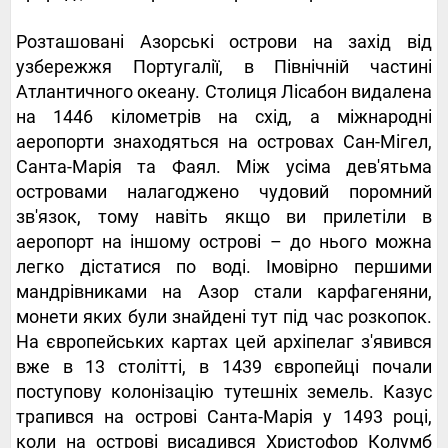
Розташовані Азорські острови на захід від
узбережжя Португалії, в Північній частині
Атлантичного океану. Столиця Лісабон видалена
на 1446 кілометрів на схід, а міжнародні
аеропорти знаходяться на островах Сан-Мігел,
Санта-Марія та Фаял. Між усіма дев'ятьма
островами налагоджено чудовий поромний
зв'язок, тому навіть якщо ви прилетіли в
аеропорт на іншому острові – до нього можна
легко дістатися по воді. Імовірно першими
мандрівниками на Азор стали карфагеняни,
монети яких були знайдені тут під час розкопок.
На європейських картах цей архіпелаг з'явився
вже в 13 столітті, в 1439 європейці почали
поступову колонізацію тутешніх земель. Казус
трапився на острові Санта-Марія у 1493 році,
коли на острові висадився Христофор Колумб