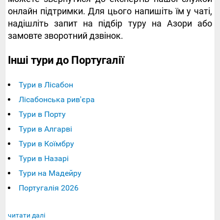
онлайн підтримки. Для цього напишіть їм у чаті,
надішліть запит на підбір туру на Азори або
замовте зворотний дзвінок.
Інші тури до Португалії
Тури в Лісабон
Лісабонська рив'єра
Тури в Порту
Тури в Алгарві
Тури в Коїмбру
Тури в Назарі
Тури на Мадейру
Португалія 2026
читати далі