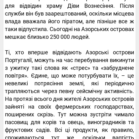
для відвідин храму Діви Вознесіння. Після
служби він був заарештований, оскільки місцева
влада вважала його піратом, але пізніше все ж
таки відпустила. Сьогодні на Азорських островах
мешкає близько 250 000 людей.
Ті, хто вперше відвідають Азорські острови
Португалії, можуть на час перебування викинути
з ужитку такі слова як «стрес» та «забруднене
повітря». Єдине, що може потурбувати їх, – це
невеликі потрясіння землі, які періодично
трапляються через певну сейсмічну активність.
На протязі всього дня жителі Азорських островів
зайняті на своїх фермерських господарствах,
поширених скрізь. Тут можна зустріти чимало
пасовищ для корів та овець, виноградників та
фруктових садів. Всі ці продукти, як правило,
споживаються тут же, оскільки вартість