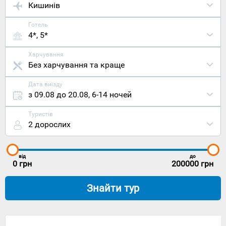
Кишинів
Готель
4*, 5*
Харчування
Без харчування та краще
Дата виїзду
з 09.08 до 20.08
,
6-14 ночей
Туристів
2 дорослих
від
до
0
грн
200000
грн
Знайти тур