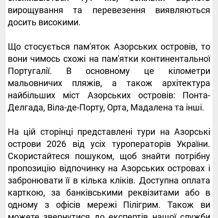
вирощування та перевезення виявляються
досить високими.
Що стосується пам'яток Азорських островів, то
вони чимось схожі на пам'ятки континентальної
Португалії. В основному це кілометри
мальовничих пляжів, а також архітектура
найбільших міст Азорських островів: Понта-
Делгада, Віла-де-Порту, Орта, Мадалена та інші.
На цій сторінці представлені тури на Азорські
острови 2026 від усіх туроператорів України.
Скористайтеся пошуком, щоб знайти потрібну
пропозицію відпочинку на Азорських островах і
забронювати її в кілька кліків. Доступна оплата
карткою, за банківськими реквізитами або в
одному з офісів мережі Пілігрим. Також ви
можете звернутися до експертів нашої служби