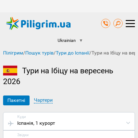
Ukrainian
▼
Пілігрим
/
Пошук турів
/
Тури до Іспанії
/
Тури на Ібіцу на ве
Тури на Ібіцу на вересень
2026
Чартери
Пакетні
Куди
Іспанія
, 1 курорт
Звідки