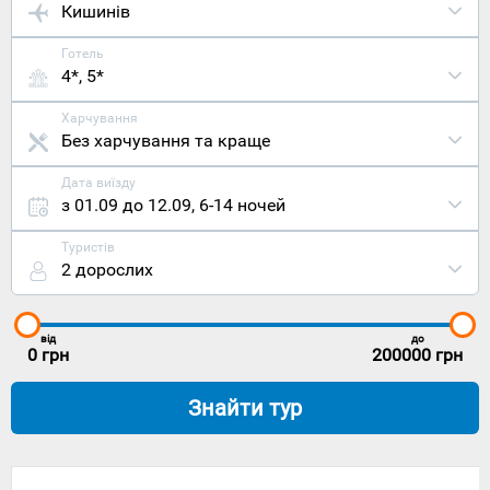
Кишинів
Готель
4*, 5*
Харчування
Без харчування та краще
Дата виїзду
з 01.09 до 12.09
,
6-14 ночей
Туристів
2 дорослих
від
до
0
грн
200000
грн
Знайти тур