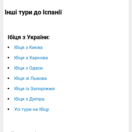
Інші тури до Іспанії
Ібіця з України:
Ібіця з Києва
Ібіця з Харкова
Ібіця з Одеси
Ібіця зі Львова
Ібіця із Запоріжжя
Ібіця з Дніпра
Усі тури на Ібіцу