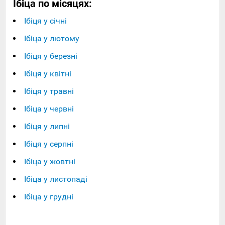
Ібіца по місяцях:
Ібіця у січні
Ібіца у лютому
Ібіця у березні
Ібіця у квітні
Ібіця у травні
Ібіца у червні
Ібіця у липні
Ібіця у серпні
Ібіца у жовтні
Ібіца у листопаді
Ібіца у грудні