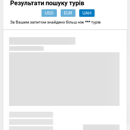
Результати пошуку турів
USD
EUR
UAH
За Вашим запитом знайдено більш ніж
***
турів