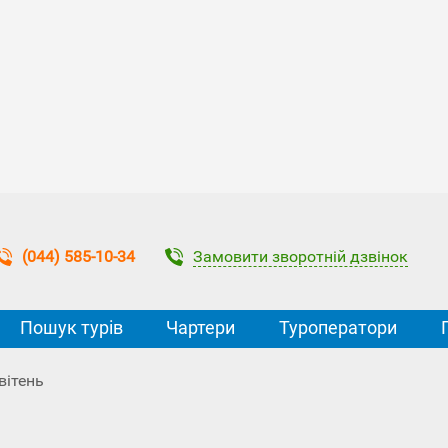
Замовити зворотній дзвінок
(044) 585-10-34
Пошук турів
Чартери
Туроператори
вітень