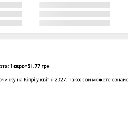
юта:
1
євро
=51.77 грн
починку на Кіпрі у квітні 2027. Також ви можете озна