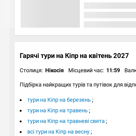
Гарячі тури на Кіпр на квітень 2027
Столиця:
Нікосія
Місцевий час:
11:59
Вал
Підбірка найкращих турів та путівок для від
тури на Кіпр на березень
;
тури на Кіпр на травень
;
тури на Кіпр на травневі свята
;
всі тури на Кіпр на весну
;