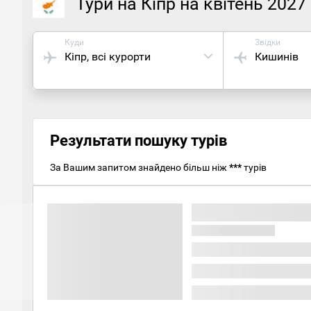
Тури на Кіпр на квітень 2027
Куди
Звідки
Кіпр
, всі курорти
Кишинів
Результати пошуку турів
За Вашим запитом знайдено більш ніж
***
турів