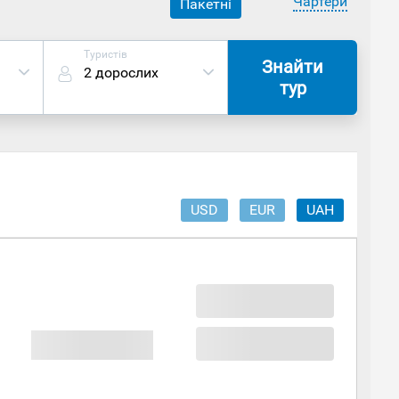
Чартери
Пакетні
Туристів
Знайти
2 дорослих
тур
USD
EUR
UAH