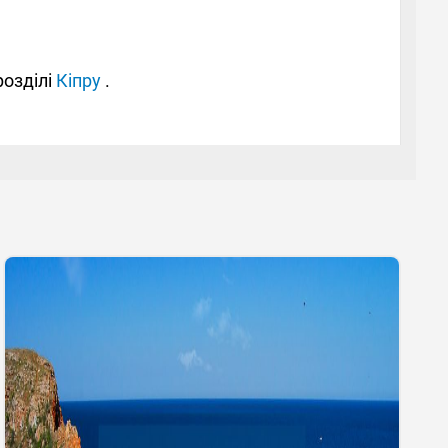
розділі
Кіпру
.