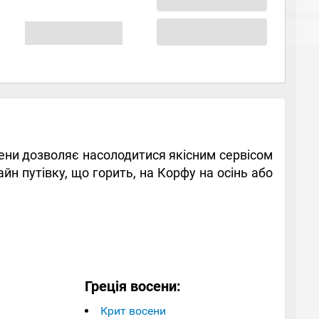
осени дозволяє насолодитися якісним сервісом
н путівку, що горить, на Корфу на осінь або
Греція восени:
Крит восени