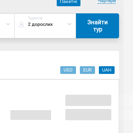
Чартери
Пакетні
Туристів
Знайти
2 дорослих
тур
USD
EUR
UAH