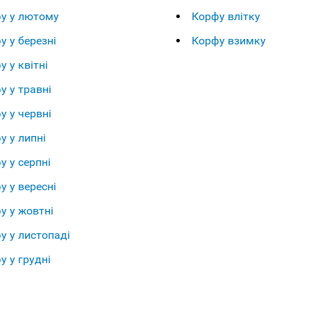
у у лютому
Корфу влітку
у у березні
Корфу взимку
у у квітні
у у травні
у у червні
у у липні
у у серпні
у у вересні
у у жовтні
у у листопаді
у у грудні