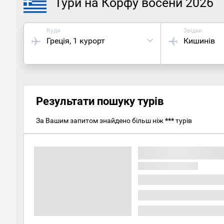
Тури на Корфу восени 2026
Куди
Звідки
Греція
, 1 курорт
Кишинів
Результати пошуку турів
За Вашим запитом знайдено більш ніж
***
турів