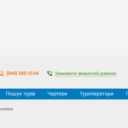
Замовити зворотній дзвінок
(044) 585-10-34
Пошук турів
Чартери
Туроператори
восени