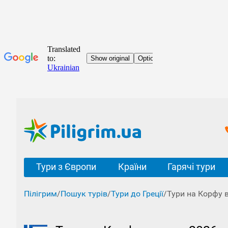
Тури з Європи
Країни
Гарячі тури
Пілігрим
/
Пошук турів
/
Тури до Греції
/
Тури на Корфу 